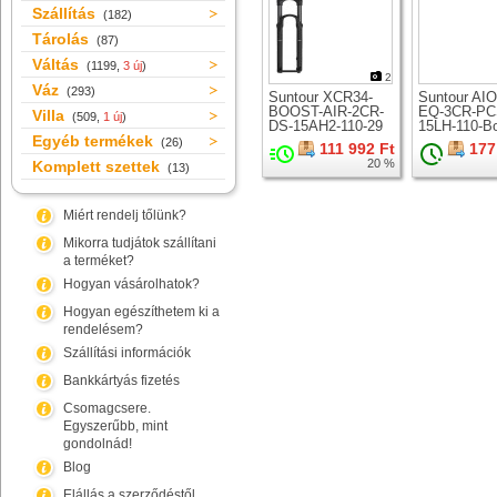
Szállítás
(182)
Tárolás
(87)
Váltás
(1199,
3 új
)
2
Váz
(293)
Suntour XCR34-
Suntour AI
BOOST-AIR-2CR-
EQ-3CR-PC
Villa
(509,
1 új
)
DS-15AH2-110-29
15LH-110-B
Egyéb termékek
teleszkóp 29er
teleszkóp 2
(26)
111 992 Ft
177
kerékhez
kerékhez
20 %
Komplett szettek
(13)
Miért rendelj tőlünk?
Mikorra tudjátok szállítani
a terméket?
Hogyan vásárolhatok?
Hogyan egészíthetem ki a
rendelésem?
Szállítási információk
Bankkártyás fizetés
Csomagcsere.
Egyszerűbb, mint
gondolnád!
Blog
Elállás a szerződéstől