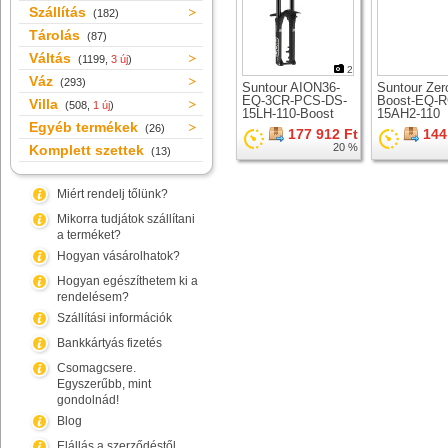
Szállítás
(182)
Tárolás
(87)
Váltás
(1199,
3 új
)
2
Váz
(293)
Suntour AION36-
Suntour Zer
EQ-3CR-PCS-DS-
Boost-EQ-R
Villa
(508,
1 új
)
15LH-110-Boost
15AH2-110
Egyéb termékek
teleszkóp 29er
teleszkóp 2
(26)
177 912 Ft
144
kerékhez
kerékhez
20 %
Komplett szettek
(13)
Miért rendelj tőlünk?
Mikorra tudjátok szállítani
a terméket?
Hogyan vásárolhatok?
Hogyan egészíthetem ki a
rendelésem?
Szállítási információk
Bankkártyás fizetés
Csomagcsere.
Egyszerűbb, mint
gondolnád!
Blog
Elállás a szerződéstől