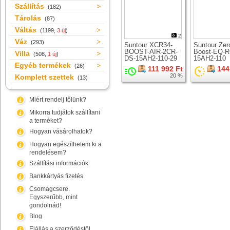
Szállítás
(182)
Tárolás
(87)
Váltás
(1199,
3 új
)
2
Váz
(293)
Suntour XCR34-
Suntour Zer
BOOST-AIR-2CR-
Boost-EQ-R
Villa
(508,
1 új
)
DS-15AH2-110-29
15AH2-110
Egyéb termékek
teleszkóp 29er
teleszkóp 2
(26)
111 992 Ft
144
kerékhez
kerékhez
20 %
Komplett szettek
(13)
Miért rendelj tőlünk?
Mikorra tudjátok szállítani
a terméket?
Hogyan vásárolhatok?
Hogyan egészíthetem ki a
rendelésem?
Szállítási információk
Bankkártyás fizetés
Csomagcsere.
Egyszerűbb, mint
gondolnád!
Blog
Elállás a szerződéstől