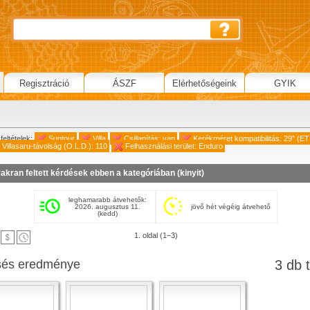
Regisztráció
ÁSZF
Elérhetőségeink
GYIK
feltételek:
Suntour
Villa
Csillapítás: van
Kerékméret kompatibilitás: 29" (
Villasaru-távolság (O.L.D.): 110
Felhasználási terület: Enduro
akran feltett kérdések ebben a kategóriában (
kinyit
)
leghamarabb átvehetők:
2026. augusztus 11.
jövő hét végéig átvehető
(kedd)
1. oldal (1–3)
sés eredménye
3 db t