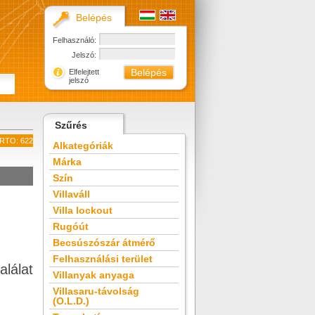
Belépés
Felhasználó:
Jelszó:
Elfelejtett
jelszó
Szűrés
ETRTO: 622
Alkategóriák
Márka
Szín
Villaváll
Villa lockout
Rugóút
Becsúszószár átmérő
Felhasználási terület
alálat
Villanyak anyaga
Villasaru-távolság
(O.L.D.)