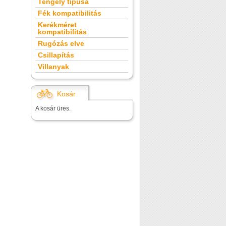
Tengely típusa
Fék kompatibilitás
Kerékméret
kompatibilitás
Rugózás elve
Csillapítás
Villanyak
Kosár
A kosár üres.