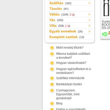
Szállítás
(182)
Tárolás
(87)
Váltás
(1199,
3 új
)
Váz
(293)
Sunto
BOOS
Villa
(508,
1 új
)
DS-1
Egyéb termékek
teles
(26)
kerék
Komplett szettek
(13)
Miért rendelj tőlünk?
Mikorra tudjátok szállítani
a terméket?
Hogyan vásárolhatok?
Hogyan egészíthetem ki a
rendelésem?
Szállítási információk
Bankkártyás fizetés
Csomagcsere.
Egyszerűbb, mint
gondolnád!
Blog
Elállás a szerződéstől