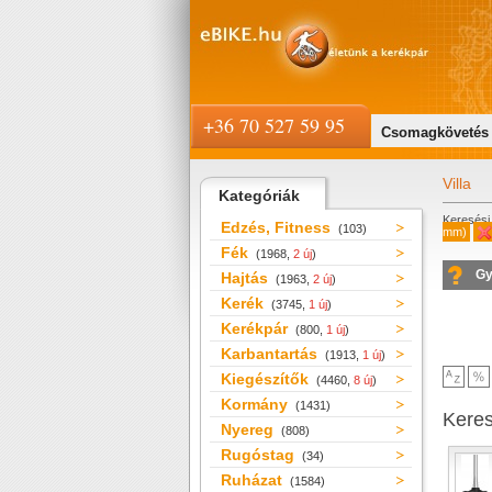
+36 70 527 59 95
Csomagkövetés
Villa
Kategóriák
Keresési 
Edzés, Fitness
(103)
mm)
Fék
(1968,
2 új
)
Gy
Hajtás
(1963,
2 új
)
Kerék
(3745,
1 új
)
Kerékpár
(800,
1 új
)
Karbantartás
(1913,
1 új
)
Kiegészítők
(4460,
8 új
)
Kormány
(1431)
Kere
Nyereg
(808)
Rugóstag
(34)
Ruházat
(1584)