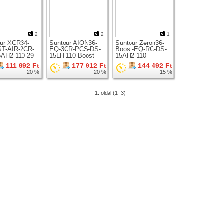
2
2
1
ur XCR34-
Suntour AION36-
Suntour Zeron36-
T-AIR-2CR-
EQ-3CR-PCS-DS-
Boost-EQ-RC-DS-
5AH2-110-29
15LH-110-Boost
15AH2-110
zkóp 29er
teleszkóp 29er
teleszkóp 29er
111 992 Ft
177 912 Ft
144 492 Ft
hez
kerékhez
kerékhez
20 %
20 %
15 %
1. oldal (1–3)