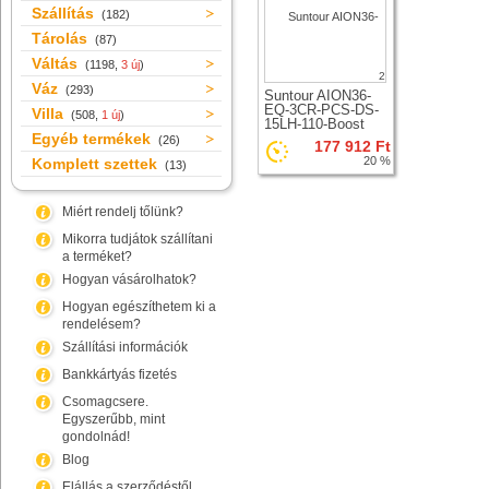
Szállítás
(182)
Tárolás
(87)
Váltás
(1198,
3 új
)
2
Váz
(293)
Suntour AION36-
EQ-3CR-PCS-DS-
Villa
(508,
1 új
)
15LH-110-Boost
Egyéb termékek
teleszkóp 29er
(26)
177 912 Ft
kerékhez
20 %
Komplett szettek
(13)
Miért rendelj tőlünk?
Mikorra tudjátok szállítani
a terméket?
Hogyan vásárolhatok?
Hogyan egészíthetem ki a
rendelésem?
Szállítási információk
Bankkártyás fizetés
Csomagcsere.
Egyszerűbb, mint
gondolnád!
Blog
Elállás a szerződéstől