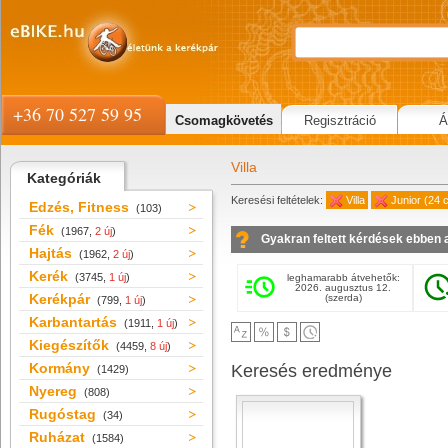
+36 70 527 59 95
Csomagkövetés
Regisztráció
Á
Villa
Kategóriák
Keresési feltételek:
Villa
Junior (24 c
Edzés, Fitness
(103)
Fék
(1967,
2 új
)
Gyakran feltett kérdések ebben 
Hajtás
(1962,
2 új
)
Kerék
(3745,
1 új
)
leghamarabb átvehetők:
2026. augusztus 12.
Kerékpár
(szerda)
(799,
1 új
)
Karbantartás
(1911,
1 új
)
Kiegészítők
(4459,
8 új
)
Kormány
Keresés eredménye
(1429)
Nyereg
(808)
Rugóstag
(34)
Ruházat
(1584)