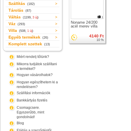
Szállítás
(182)
Tárolás
(87)
Váltás
(1199,
3 új
)
1
Noname 24/200
Váz
(293)
acél merev villa
Villa
(508,
1 új
)
4140 Ft
Egyéb termékek
(26)
10 %
Komplett szettek
(13)
Miért rendelj tőlünk?
Mikorra tudjátok szállítani
a terméket?
Hogyan vásárolhatok?
Hogyan egészíthetem ki a
rendelésem?
Szállítási információk
Bankkártyás fizetés
Csomagcsere.
Egyszerűbb, mint
gondolnád!
Blog
Elállás a szerződéstől