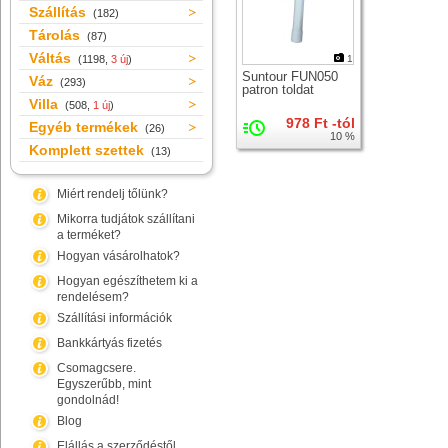
Szállítás
(182)
Tárolás
(87)
Váltás
(1198,
3 új
)
1
Suntour FUN050
Váz
(293)
patron toldat
Villa
(508,
1 új
)
978 Ft -tól
Egyéb termékek
(26)
10 %
Komplett szettek
(13)
Miért rendelj tőlünk?
Mikorra tudjátok szállítani
a terméket?
Hogyan vásárolhatok?
Hogyan egészíthetem ki a
rendelésem?
Szállítási információk
Bankkártyás fizetés
Csomagcsere.
Egyszerűbb, mint
gondolnád!
Blog
Elállás a szerződéstől