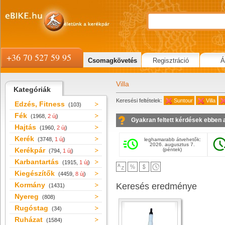
+36 70 527 59 95
Csomagkövetés
Regisztráció
Á
Villa
Kategóriák
Keresési feltételek:
Suntour
Villa
Edzés, Fitness
(103)
Fék
(1968,
2 új
)
Gyakran feltett kérdések ebben 
Hajtás
(1960,
2 új
)
Kerék
(3748,
1 új
)
leghamarabb átvehetők:
2026. augusztus 7.
Kerékpár
(péntek)
(794,
1 új
)
Karbantartás
(1915,
1 új
)
Kiegészítők
(4459,
8 új
)
Kormány
Keresés eredménye
(1431)
Nyereg
(808)
Rugóstag
(34)
Ruházat
(1584)