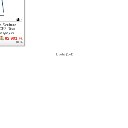
7
a Scultura
CF2 Disc
tengelyes
gúti karbon
62 991 Ft
 villa +
10 %
ágy
1. oldal (1–1)