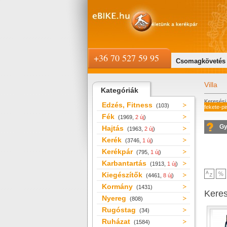
+36 70 527 59 95
Csomagkövetés
Villa
Kategóriák
Keresési 
Edzés, Fitness
(103)
fekete-pi
Fék
(1969,
2 új
)
Gy
Hajtás
(1963,
2 új
)
Kerék
(3746,
1 új
)
Kerékpár
(795,
1 új
)
Karbantartás
(1913,
1 új
)
Kiegészítők
(4461,
8 új
)
Kormány
(1431)
Kere
Nyereg
(808)
Rugóstag
(34)
Ruházat
(1584)