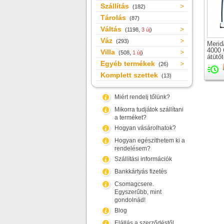
Szállítás
(182)
Tárolás
(87)
Váltás
(1198,
3 új
)
Váz
(293)
Merid
4000 
Villa
(508,
1 új
)
átütő
Egyéb termékek
orszá
(26)
merev
Komplett szettek
(13)
csap
Miért rendelj tőlünk?
Mikorra tudjátok szállítani
a terméket?
Hogyan vásárolhatok?
Hogyan egészíthetem ki a
rendelésem?
Szállítási információk
Bankkártyás fizetés
Csomagcsere.
Egyszerűbb, mint
gondolnád!
Blog
Elállás a szerződéstől