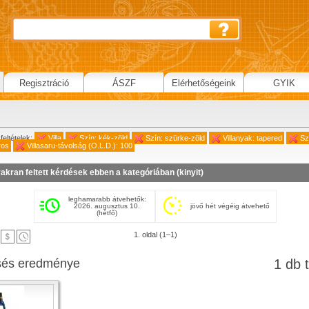
Regisztráció
ÁSZF
Elérhetőségeink
GYIK
feltételek:
Villa
Szín: kék-zöld
Szín: szürke-zöld
Villanyak: tapered
Sz
ros
Villasaru-távolság (O.L.D.): 100
akran feltett kérdések ebben a kategóriában (
kinyit
)
leghamarabb átvehetők:
2026. augusztus 10.
jövő hét végéig átvehető
(hétfő)
1. oldal (1–1)
sés eredménye
1 db t