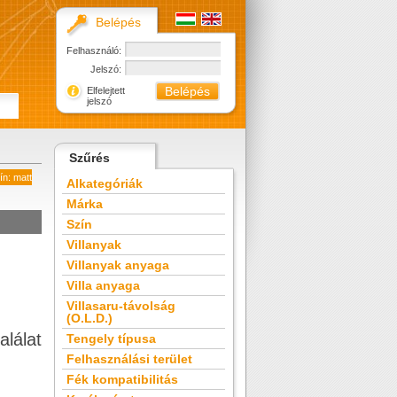
Belépés
Felhasználó:
Jelszó:
Elfelejtett
jelszó
Szűrés
ín: matt
Alkategóriák
Márka
Szín
Villanyak
Villanyak anyaga
Villa anyaga
Villasaru-távolság
(O.L.D.)
alálat
Tengely típusa
Felhasználási terület
Fék kompatibilitás