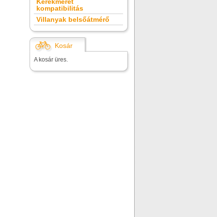
Kerékméret
kompatibilitás
Villanyak belsőátmérő
Kosár
A kosár üres.