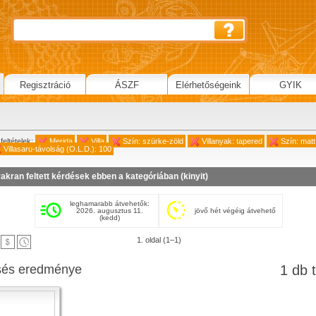
Regisztráció
ÁSZF
Elérhetőségeink
GYIK
feltételek:
Merida
Villa
Szín: szürke-zöld
Villanyak: tapered
Szín: matt
Villasaru-távolság (O.L.D.): 100
akran feltett kérdések ebben a kategóriában (
kinyit
)
leghamarabb átvehetők:
2026. augusztus 11.
jövő hét végéig átvehető
(kedd)
1. oldal (1–1)
sés eredménye
1 db t