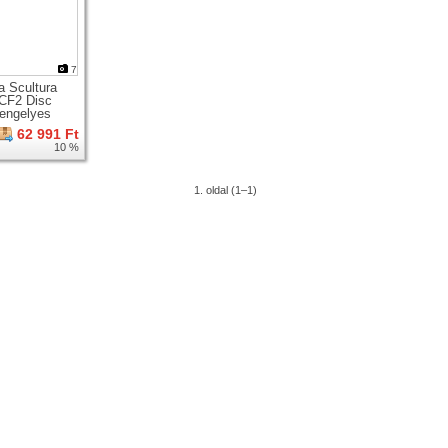
7
a Scultura
CF2 Disc
tengelyes
gúti karbon
62 991 Ft
 villa +
10 %
ágy
1. oldal (1–1)