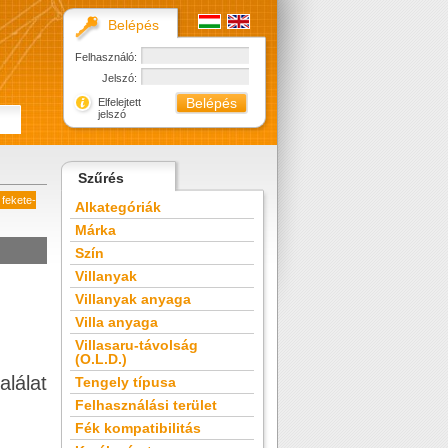
Belépés
Felhasználó:
Jelszó:
Elfelejtett
jelszó
Szűrés
 fekete-
Alkategóriák
Márka
Szín
Villanyak
Villanyak anyaga
Villa anyaga
Villasaru-távolság
(O.L.D.)
alálat
Tengely típusa
Felhasználási terület
Fék kompatibilitás