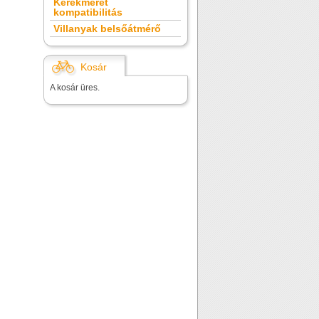
Kerékméret
kompatibilitás
Villanyak belsőátmérő
Kosár
A kosár üres.