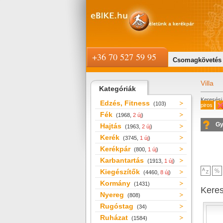
+36 70 527 59 95
Csomagkövetés
Villa
Kategóriák
Keresési 
Edzés, Fitness
(103)
piros
Fék
(1968,
2 új
)
Gy
Hajtás
(1963,
2 új
)
Kerék
(3745,
1 új
)
Kerékpár
(800,
1 új
)
Karbantartás
(1913,
1 új
)
Kiegészítők
(4460,
8 új
)
Kormány
(1431)
Kere
Nyereg
(808)
Rugóstag
(34)
Ruházat
(1584)