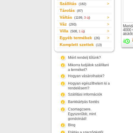
Szállítás
(182)
Tárolás
(87)
Váltás
(1199,
3 új
)
Váz
(293)
Merid
4000 
Villa
(508,
1 új
)
átütő
Egyéb termékek
orszá
(26)
merev
Komplett szettek
(13)
csap
Miért rendelj tőlünk?
Mikorra tudjátok szállítani
a terméket?
Hogyan vásárolhatok?
Hogyan egészíthetem ki a
rendelésem?
Szállítási információk
Bankkártyás fizetés
Csomagcsere.
Egyszerűbb, mint
gondolnád!
Blog
Elállás a szerződéstől