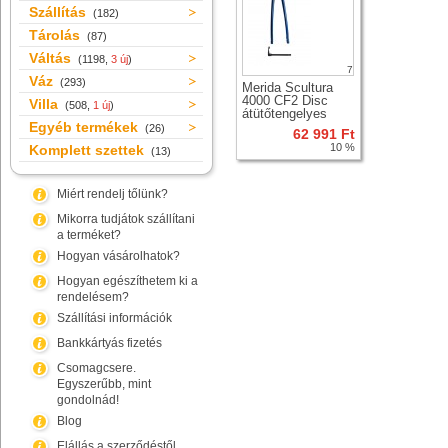
Szállítás
(182)
Tárolás
(87)
Váltás
(1198,
3 új
)
7
Váz
(293)
Merida Scultura
4000 CF2 Disc
Villa
(508,
1 új
)
átütőtengelyes
Egyéb termékek
országúti karbon
(26)
62 991 Ft
merev villa +
10 %
Komplett szettek
(13)
csapágy
Miért rendelj tőlünk?
Mikorra tudjátok szállítani
a terméket?
Hogyan vásárolhatok?
Hogyan egészíthetem ki a
rendelésem?
Szállítási információk
Bankkártyás fizetés
Csomagcsere.
Egyszerűbb, mint
gondolnád!
Blog
Elállás a szerződéstől