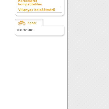
Kerékméret
kompatibilitás
Villanyak belsőátmérő
Kosár
A kosár üres.