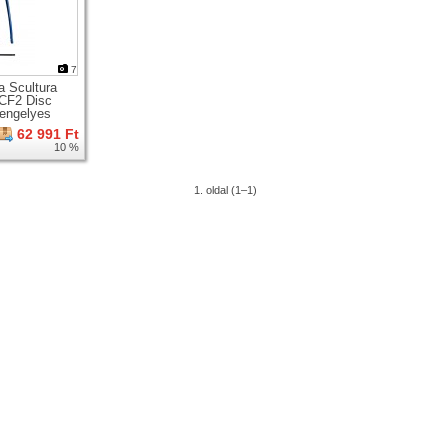
7
a Scultura
CF2 Disc
tengelyes
gúti karbon
62 991 Ft
 villa +
10 %
ágy
1. oldal (1–1)