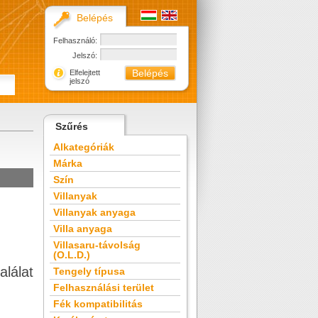
Belépés
Felhasználó:
Jelszó:
Elfelejtett
jelszó
Szűrés
Alkategóriák
Márka
Szín
Villanyak
Villanyak anyaga
Villa anyaga
Villasaru-távolság
(O.L.D.)
alálat
Tengely típusa
Felhasználási terület
Fék kompatibilitás