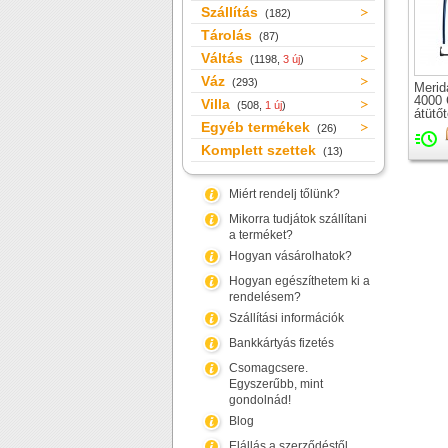
Szállítás
(182)
Tárolás
(87)
Váltás
(1198,
3 új
)
Váz
(293)
Merid
4000 
Villa
(508,
1 új
)
átütő
Egyéb termékek
orszá
(26)
merev
Komplett szettek
(13)
csap
Miért rendelj tőlünk?
Mikorra tudjátok szállítani
a terméket?
Hogyan vásárolhatok?
Hogyan egészíthetem ki a
rendelésem?
Szállítási információk
Bankkártyás fizetés
Csomagcsere.
Egyszerűbb, mint
gondolnád!
Blog
Elállás a szerződéstől