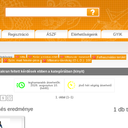
Regisztráció
ÁSZF
Elérhetőségeink
GYIK
feltételek:
Villa
Szín: szürke-zöld
Villanyak: tapered
Felhasználási terület:
i
Szín: matt fekete-piros
Villasaru-távolság (O.L.D.): 100
akran feltett kérdések ebben a kategóriában (
kinyit
)
leghamarabb átvehetők:
2026. augusztus 10.
jövő hét végéig átvehető
(hétfő)
1. oldal (1–1)
sés eredménye
1 db t