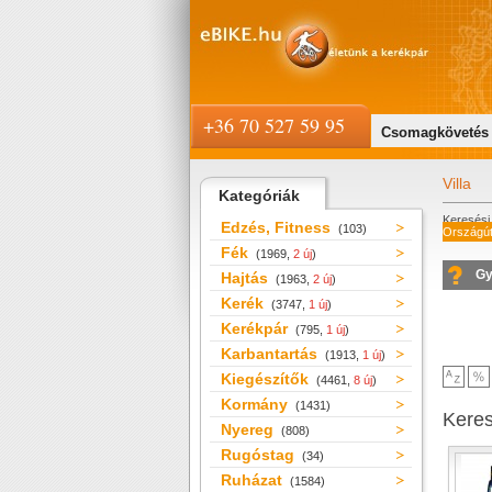
+36 70 527 59 95
Csomagkövetés
Villa
Kategóriák
Keresési 
Edzés, Fitness
(103)
Országút
Fék
(1969,
2 új
)
Gy
Hajtás
(1963,
2 új
)
Kerék
(3747,
1 új
)
Kerékpár
(795,
1 új
)
Karbantartás
(1913,
1 új
)
Kiegészítők
(4461,
8 új
)
Kormány
(1431)
Kere
Nyereg
(808)
Rugóstag
(34)
Ruházat
(1584)