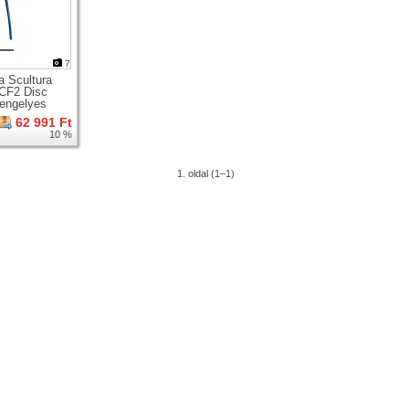
7
a Scultura
CF2 Disc
tengelyes
gúti karbon
62 991 Ft
 villa +
10 %
ágy
1. oldal (1–1)