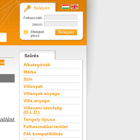
Belépés
Felhasználó:
Jelszó:
Elfelejtett
jelszó
Szűrés
att
Alkategóriák
Márka
Szín
Villanyak
Villanyak anyaga
Villa anyaga
Villasaru-távolság
(O.L.D.)
alálat
Tengely típusa
Felhasználási terület
Fék kompatibilitás