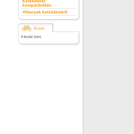
Kerékméret
kompatibilitás
Villanyak belsőátmérő
Kosár
A kosár üres.