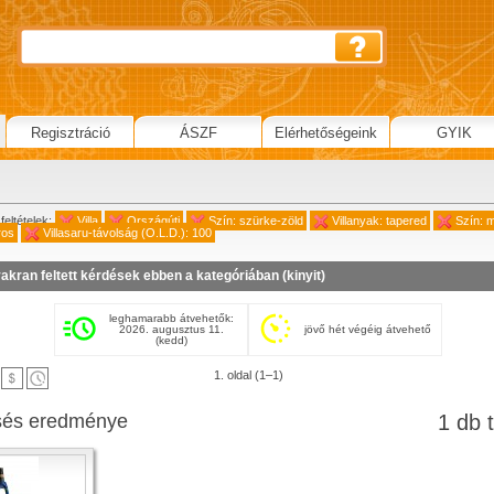
Regisztráció
ÁSZF
Elérhetőségeink
GYIK
feltételek:
Villa
Országúti
Szín: szürke-zöld
Villanyak: tapered
Szín: m
ros
Villasaru-távolság (O.L.D.): 100
akran feltett kérdések ebben a kategóriában (
kinyit
)
leghamarabb átvehetők:
2026. augusztus 11.
jövő hét végéig átvehető
(kedd)
1. oldal (1–1)
sés eredménye
1 db t