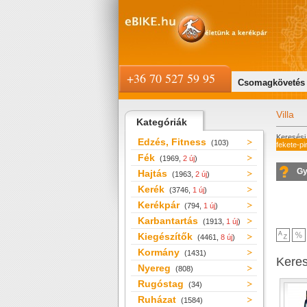
+36 70 527 59 95
Csomagkövetés
Villa
Kategóriák
Keresési 
Edzés, Fitness
(103)
fekete-pi
Fék
(1969,
2 új
)
Gy
Hajtás
(1963,
2 új
)
Kerék
(3746,
1 új
)
Kerékpár
(794,
1 új
)
Karbantartás
(1913,
1 új
)
Kiegészítők
(4461,
8 új
)
Kormány
(1431)
Kere
Nyereg
(808)
Rugóstag
(34)
Ruházat
(1584)