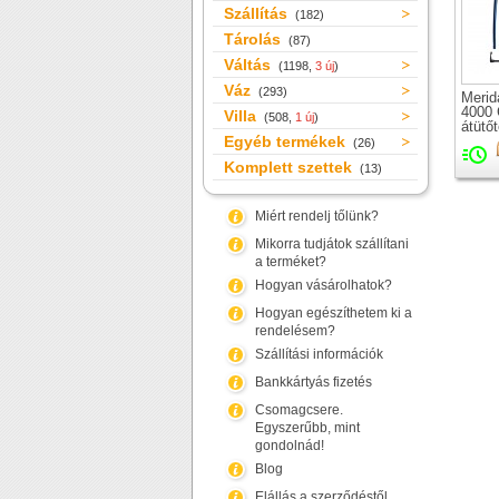
Szállítás
(182)
Tárolás
(87)
Váltás
(1198,
3 új
)
Váz
(293)
Merid
4000 
Villa
(508,
1 új
)
átütő
Egyéb termékek
orszá
(26)
merev
Komplett szettek
(13)
csap
Miért rendelj tőlünk?
Mikorra tudjátok szállítani
a terméket?
Hogyan vásárolhatok?
Hogyan egészíthetem ki a
rendelésem?
Szállítási információk
Bankkártyás fizetés
Csomagcsere.
Egyszerűbb, mint
gondolnád!
Blog
Elállás a szerződéstől