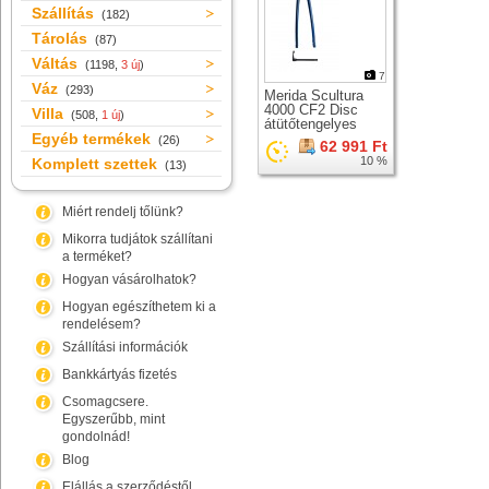
Szállítás
(182)
Tárolás
(87)
Váltás
(1198,
3 új
)
7
Váz
(293)
Merida Scultura
4000 CF2 Disc
Villa
(508,
1 új
)
átütőtengelyes
Egyéb termékek
országúti karbon
(26)
62 991 Ft
merev villa +
10 %
Komplett szettek
(13)
csapágy
Miért rendelj tőlünk?
Mikorra tudjátok szállítani
a terméket?
Hogyan vásárolhatok?
Hogyan egészíthetem ki a
rendelésem?
Szállítási információk
Bankkártyás fizetés
Csomagcsere.
Egyszerűbb, mint
gondolnád!
Blog
Elállás a szerződéstől