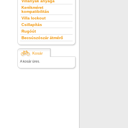
Villanyak anyaga
Kerékméret
kompatibilitás
Villa lockout
Csillapítás
Rugóút
Becsúszószár átmérő
Kosár
A kosár üres.