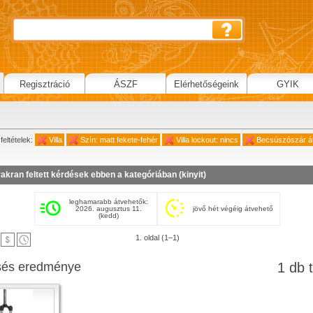
Regisztráció
ÁSZF
Elérhetőségeink
GYIK
feltételek:
Villa
Szín: matt fekete-fehér
Villa lockout: nincs
Becsúszószár á
akran feltett kérdések ebben a kategóriában (
kinyit
)
leghamarabb átvehetők:
2026. augusztus 11.
jövő hét végéig átvehető
(kedd)
1. oldal (1–1)
sés eredménye
1 db t