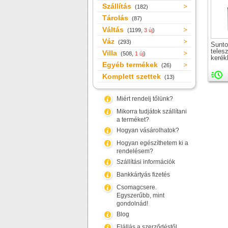
Szállítás
(182)
Tárolás
(87)
Váltás
(1199,
3 új
)
Váz
(293)
Sunt
teles
Villa
(508,
1 új
)
kerék
Egyéb termékek
(26)
Komplett szettek
(13)
Miért rendelj tőlünk?
Mikorra tudjátok szállítani
a terméket?
Hogyan vásárolhatok?
Hogyan egészíthetem ki a
rendelésem?
Szállítási információk
Bankkártyás fizetés
Csomagcsere.
Egyszerűbb, mint
gondolnád!
Blog
Elállás a szerződéstől