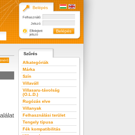
Belépés
Felhasználó:
Jelszó:
Elfelejtett
jelszó
Szűrés
tmérő:
Alkategóriák
Márka
Szín
Villaváll
Villasaru-távolság
(O.L.D.)
Rugózás elve
Villanyak
alálat
Felhasználási terület
Tengely típusa
Fék kompatibilitás