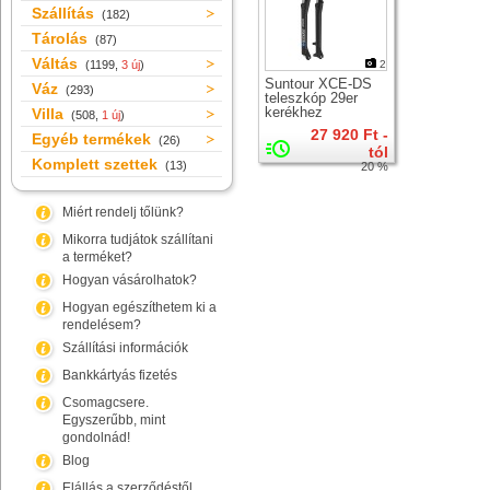
Szállítás
(182)
Tárolás
(87)
Váltás
(1199,
3 új
)
2
Suntour XCE-DS
Váz
(293)
teleszkóp 29er
kerékhez
Villa
(508,
1 új
)
27 920 Ft -
Egyéb termékek
(26)
tól
Komplett szettek
(13)
20 %
Miért rendelj tőlünk?
Mikorra tudjátok szállítani
a terméket?
Hogyan vásárolhatok?
Hogyan egészíthetem ki a
rendelésem?
Szállítási információk
Bankkártyás fizetés
Csomagcsere.
Egyszerűbb, mint
gondolnád!
Blog
Elállás a szerződéstől