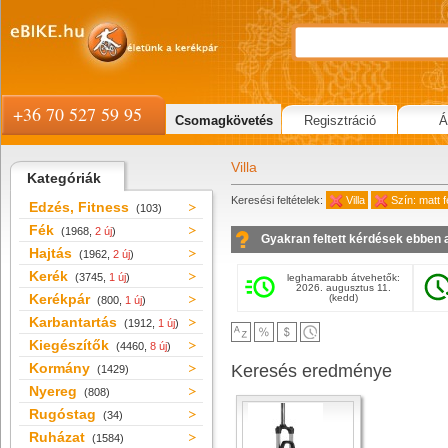
+36 70 527 59 95
Csomagkövetés
Regisztráció
Á
Villa
Kategóriák
Keresési feltételek:
Villa
Szín: matt 
Edzés, Fitness
(103)
Fék
(1968,
2 új
)
Gyakran feltett kérdések ebben 
Hajtás
(1962,
2 új
)
Kerék
(3745,
1 új
)
leghamarabb átvehetők:
2026. augusztus 11.
Kerékpár
(kedd)
(800,
1 új
)
Karbantartás
(1912,
1 új
)
Kiegészítők
(4460,
8 új
)
Kormány
Keresés eredménye
(1429)
Nyereg
(808)
Rugóstag
(34)
Ruházat
(1584)