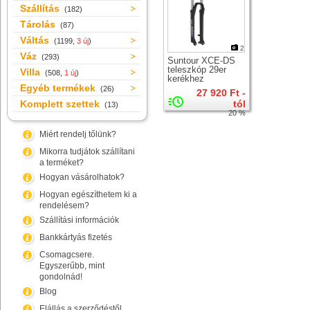
Szállítás
(182)
Tárolás
(87)
Váltás
(1199,
3 új
)
2
Váz
(293)
Suntour XCE-DS
teleszkóp 29er
Villa
(508,
1 új
)
kerékhez
Egyéb termékek
(26)
27 920 Ft -
Komplett szettek
tól
(13)
20 %
Miért rendelj tőlünk?
Mikorra tudjátok szállítani
a terméket?
Hogyan vásárolhatok?
Hogyan egészíthetem ki a
rendelésem?
Szállítási információk
Bankkártyás fizetés
Csomagcsere.
Egyszerűbb, mint
gondolnád!
Blog
Elállás a szerződéstől