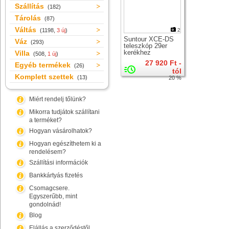
Szállítás
(182)
Tárolás
(87)
Váltás
(1198,
3 új
)
2
Suntour XCE-DS
Váz
(293)
teleszkóp 29er
kerékhez
Villa
(508,
1 új
)
27 920 Ft -
Egyéb termékek
(26)
tól
Komplett szettek
(13)
20 %
Miért rendelj tőlünk?
Mikorra tudjátok szállítani
a terméket?
Hogyan vásárolhatok?
Hogyan egészíthetem ki a
rendelésem?
Szállítási információk
Bankkártyás fizetés
Csomagcsere.
Egyszerűbb, mint
gondolnád!
Blog
Elállás a szerződéstől