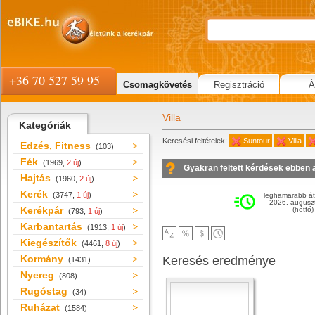
+36 70 527 59 95
Csomagkövetés
Regisztráció
Á
Villa
Kategóriák
Keresési feltételek:
Suntour
Villa
Edzés, Fitness
(103)
Fék
(1969,
2 új
)
Gyakran feltett kérdések ebben 
Hajtás
(1960,
2 új
)
Kerék
(3747,
1 új
)
leghamarabb át
2026. augusz
Kerékpár
(hétfő)
(793,
1 új
)
Karbantartás
(1913,
1 új
)
Kiegészítők
(4461,
8 új
)
Kormány
Keresés eredménye
(1431)
Nyereg
(808)
Rugóstag
(34)
Ruházat
(1584)