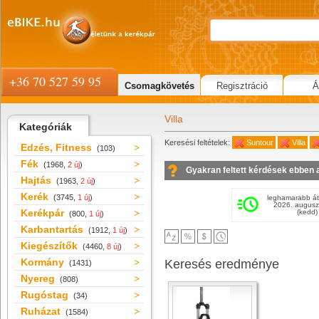
+36 70 527 59 95
Csomagkövetés
Regisztráció
Á
Villa
Kategóriák
Keresési feltételek:
Suntour
Villa
Edzés, Fitness
(103)
Fék
(1968,
2 új
)
Gyakran feltett kérdések ebben 
Hajtás
(1963,
2 új
)
Kerék
(3745,
1 új
)
leghamarabb át
2026. augusz
Kerékpár
(kedd)
(800,
1 új
)
Karbantartás
(1912,
1 új
)
Kiegészítők
(4460,
8 új
)
Kormány
Keresés eredménye
(1431)
Nyereg
(808)
Rugóstag
(34)
Ruházat
(1584)