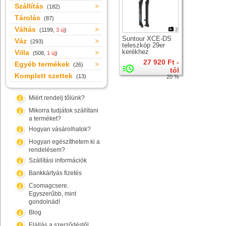
Szállítás
(182)
Tárolás
(87)
Váltás
(1199,
3 új
)
2
Suntour XCE-DS
Váz
(293)
teleszkóp 29er
kerékhez
Villa
(508,
1 új
)
27 920 Ft -
Egyéb termékek
(26)
tól
Komplett szettek
(13)
20 %
Miért rendelj tőlünk?
Mikorra tudjátok szállítani
a terméket?
Hogyan vásárolhatok?
Hogyan egészíthetem ki a
rendelésem?
Szállítási információk
Bankkártyás fizetés
Csomagcsere.
Egyszerűbb, mint
gondolnád!
Blog
Elállás a szerződéstől