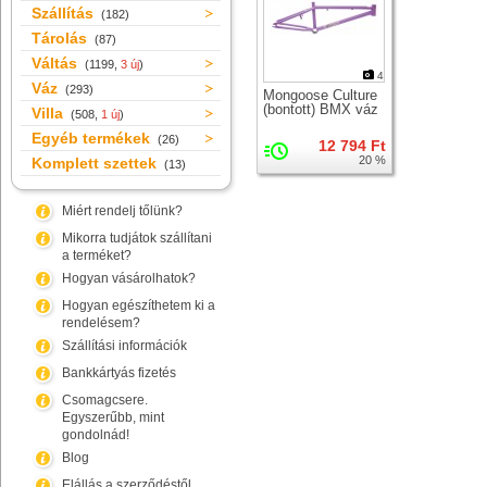
Szállítás
(182)
Tárolás
(87)
Váltás
(1199,
3 új
)
4
Váz
(293)
Mongoose Culture
(bontott) BMX váz
Villa
(508,
1 új
)
Egyéb termékek
(26)
12 794 Ft
20 %
Komplett szettek
(13)
Miért rendelj tőlünk?
Mikorra tudjátok szállítani
a terméket?
Hogyan vásárolhatok?
Hogyan egészíthetem ki a
rendelésem?
Szállítási információk
Bankkártyás fizetés
Csomagcsere.
Egyszerűbb, mint
gondolnád!
Blog
Elállás a szerződéstől