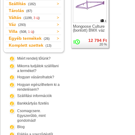
Szállítás
(182)
Tárolás
(87)
Váltás
(1199,
3 új
)
4
Váz
(293)
Mongoose Culture
(bontott) BMX váz
Villa
(508,
1 új
)
Egyéb termékek
(26)
12 794 Ft
20 %
Komplett szettek
(13)
Miért rendelj tőlünk?
Mikorra tudjátok szállítani
a terméket?
Hogyan vásárolhatok?
Hogyan egészíthetem ki a
rendelésem?
Szállítási információk
Bankkártyás fizetés
Csomagcsere.
Egyszerűbb, mint
gondolnád!
Blog
Elállás a szerződéstől