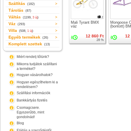
Szállítás
(182)
Tárolás
(87)
Váltás
(1199,
3 új
)
2
Mali Tyrant BMX
Mongoose C
Váz
(293)
váz
(bontott) B
Villa
(508,
1 új
)
12 860 Ft
12
Egyéb termékek
(26)
28 %
Komplett szettek
(13)
Miért rendelj tőlünk?
Mikorra tudjátok szállítani
a terméket?
Hogyan vásárolhatok?
Hogyan egészíthetem ki a
rendelésem?
Szállítási információk
Bankkártyás fizetés
Csomagcsere.
Egyszerűbb, mint
gondolnád!
Blog
Elállás a szerződéstől