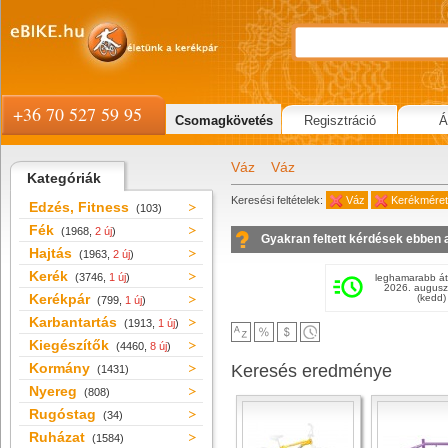
+36 70 527 59 95
Csomagkövetés
Regisztráció
Á
Váz
Váz
Kategóriák
Keresési feltételek:
Váz
Kerékméret
Edzés, Fitness
(103)
Fék
(1968,
2 új
)
Gyakran feltett kérdések ebben 
Hajtás
(1963,
2 új
)
Kerék
(3746,
1 új
)
leghamarabb át
2026. augusz
Kerékpár
(kedd)
(799,
1 új
)
Karbantartás
(1913,
1 új
)
Kiegészítők
(4460,
8 új
)
Kormány
Keresés eredménye
(1431)
Nyereg
(808)
Rugóstag
(34)
Ruházat
(1584)