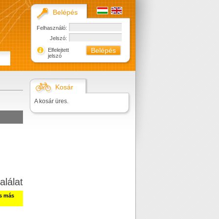
Belépés
Felhasználó:
Jelszó:
Elfelejtett
jelszó
Kosár
A kosár üres.
alálat
ss más