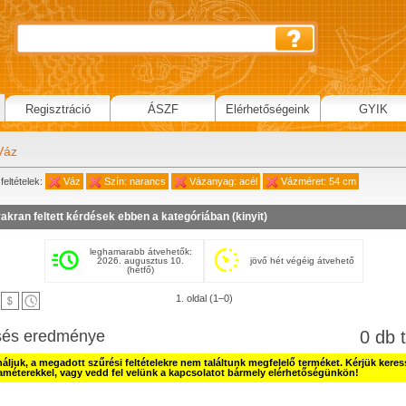
Regisztráció
ÁSZF
Elérhetőségeink
GYIK
Váz
feltételek:
Váz
Szín: narancs
Vázanyag: acél
Vázméret: 54 cm
akran feltett kérdések ebben a kategóriában (
kinyit
)
leghamarabb átvehetők:
2026. augusztus 10.
jövő hét végéig átvehető
(hétfő)
1. oldal (1–0)
sés eredménye
0 db t
náljuk, a megadott szűrési feltételekre nem találtunk megfelelő terméket. Kérjük kere
améterekkel, vagy vedd fel velünk a kapcsolatot bármely elérhetőségünkön!