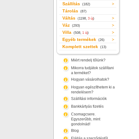
Szállítás
(182)
Tárolás
(87)
Váltás
(1198,
3 új
)
Váz
(293)
Villa
(508,
1 új
)
Egyéb termékek
(26)
Komplett szettek
(13)
Miért rendelj tőlünk?
Mikorra tudjátok szállítani
a terméket?
Hogyan vásárolhatok?
Hogyan egészíthetem ki a
rendelésem?
Szállítási információk
Bankkártyás fizetés
Csomagcsere.
Egyszerűbb, mint
gondolnád!
Blog
Elállás a szerződéstől