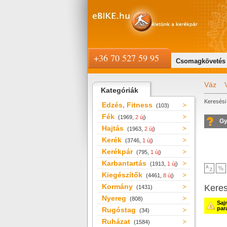
+36 70 527 59 95
Csomagkövetés
Váz
Kategóriák
Keresési 
Edzés, Fitness
(103)
Fék
(1969,
2 új
)
Gy
Hajtás
(1963,
2 új
)
Kerék
(3746,
1 új
)
Kerékpár
(795,
1 új
)
Karbantartás
(1913,
1 új
)
Kiegészítők
(4461,
8 új
)
Kormány
Kere
(1431)
Nyereg
(808)
Saj
par
Rugóstag
(34)
Ruházat
(1584)