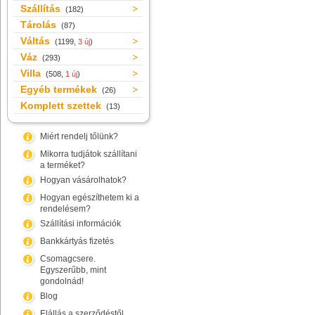
Szállítás
(182)
Tárolás
(87)
Váltás
(1199,
3 új
)
Váz
(293)
Villa
(508,
1 új
)
Egyéb termékek
(26)
Komplett szettek
(13)
Miért rendelj tőlünk?
Mikorra tudjátok szállítani
a terméket?
Hogyan vásárolhatok?
Hogyan egészíthetem ki a
rendelésem?
Szállítási információk
Bankkártyás fizetés
Csomagcsere.
Egyszerűbb, mint
gondolnád!
Blog
Elállás a szerződéstől