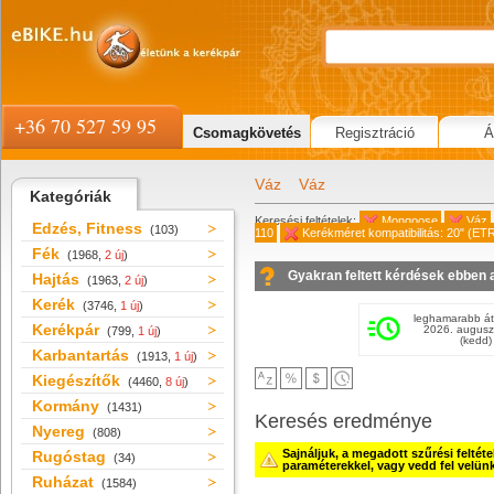
+36 70 527 59 95
Csomagkövetés
Regisztráció
Á
Váz
Váz
Kategóriák
Keresési feltételek:
Mongoose
Váz
Edzés, Fitness
(103)
110
Kerékméret kompatibilitás: 20" (E
Fék
(1968,
2 új
)
Gyakran feltett kérdések ebben 
Hajtás
(1963,
2 új
)
Kerék
(3746,
1 új
)
leghamarabb át
Kerékpár
2026. augusz
(799,
1 új
)
(kedd)
Karbantartás
(1913,
1 új
)
Kiegészítők
(4460,
8 új
)
Kormány
(1431)
Keresés eredménye
Nyereg
(808)
Sajnáljuk, a megadott szűrési feltét
Rugóstag
(34)
paraméterekkel, vagy vedd fel velün
Ruházat
(1584)