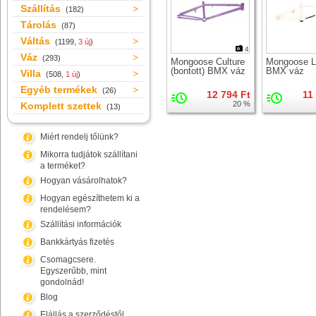
Szállítás
(182)
Tárolás
(87)
Váltás
(1199,
3 új
)
4
Váz
(293)
Mongoose Culture
Mongoose L
(bontott) BMX váz
BMX váz
Villa
(508,
1 új
)
Egyéb termékek
(26)
12 794 Ft
11
20 %
Komplett szettek
(13)
Miért rendelj tőlünk?
Mikorra tudjátok szállítani
a terméket?
Hogyan vásárolhatok?
Hogyan egészíthetem ki a
rendelésem?
Szállítási információk
Bankkártyás fizetés
Csomagcsere.
Egyszerűbb, mint
gondolnád!
Blog
Elállás a szerződéstől