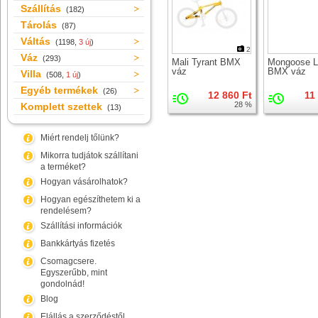
Szállítás
(182)
Tárolás
(87)
Váltás
(1198,
3 új
)
2
Váz
(293)
Mali Tyrant BMX
Mongoose L
váz
BMX váz
Villa
(508,
1 új
)
Egyéb termékek
(26)
12 860 Ft
11
28 %
Komplett szettek
(13)
Miért rendelj tőlünk?
Mikorra tudjátok szállítani
a terméket?
Hogyan vásárolhatok?
Hogyan egészíthetem ki a
rendelésem?
Szállítási információk
Bankkártyás fizetés
Csomagcsere.
Egyszerűbb, mint
gondolnád!
Blog
Elállás a szerződéstől