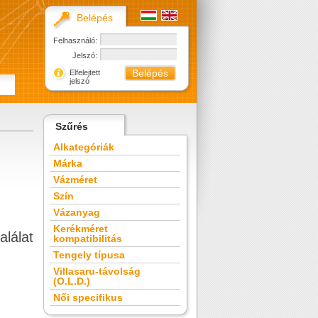
Belépés
Felhasználó:
Jelszó:
Elfelejtett
jelszó
Szűrés
Alkategóriák
Márka
Vázméret
Szín
Vázanyag
Kerékméret
alálat
kompatibilitás
Tengely típusa
Villasaru-távolság
(O.L.D.)
Női specifikus