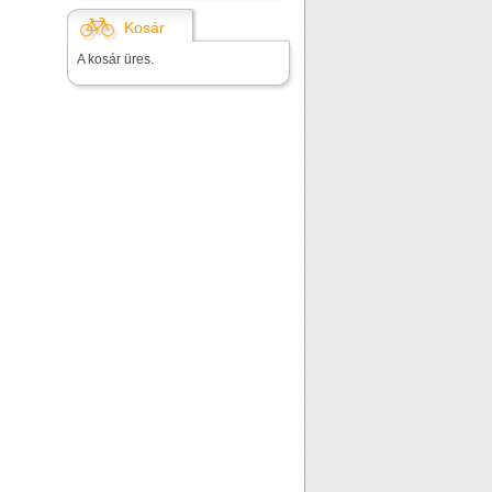
Kosár
A kosár üres.