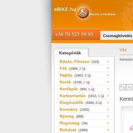
+36 70 527 59 95
Csomagkövetés
Váz
Kategóriák
Keresési 
Edzés, Fitness
(103)
Fék
(1968,
2 új
)
Hajtás
(1963,
2 új
)
Kerék
(3745,
1 új
)
Kerékpár
(800,
1 új
)
Karbantartás
(1913,
1 új
)
Kere
Kiegészítők
(4460,
8 új
)
Kormány
(1431)
Nyereg
(808)
Rugóstag
(34)
Ruházat
(1584)