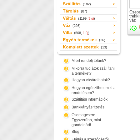
Szállítás
(182)
Tárolás
(87)
Csepe
trekk
Váltás
(1199,
3 új
)
váz
Váz
(293)
Villa
(508,
1 új
)
Egyéb termékek
(26)
Komplett szettek
(13)
Miért rendelj tőlünk?
Mikorra tudjátok szállítani
a terméket?
Hogyan vásárolhatok?
Hogyan egészíthetem ki a
rendelésem?
Szállítási információk
Bankkártyás fizetés
Csomagcsere.
Egyszerűbb, mint
gondolnád!
Blog
Elállás a szerződéstől