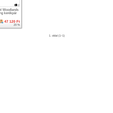
2
l Woodlands
ing kerékpár
47 120 Ft
20 %
1. oldal (1–1)