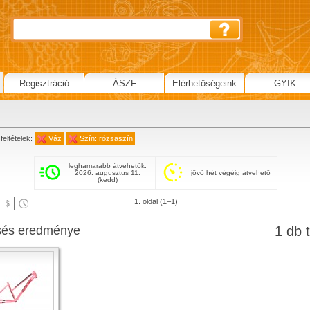
Regisztráció
ÁSZF
Elérhetőségeink
GYIK
feltételek:
Váz
Szín: rózsaszín
leghamarabb átvehetők:
2026. augusztus 11.
jövő hét végéig átvehető
(kedd)
1. oldal (1–1)
sés eredménye
1 db t