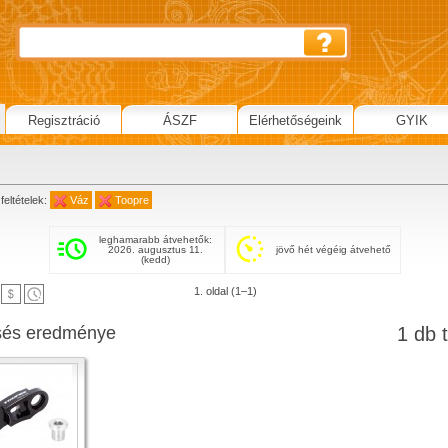
Regisztráció
ÁSZF
Elérhetőségeink
GYIK
feltételek:
Váz
Toopre
leghamarabb átvehetők:
2026. augusztus 11.
jövő hét végéig átvehető
(kedd)
1. oldal (1–1)
sés eredménye
1 db t