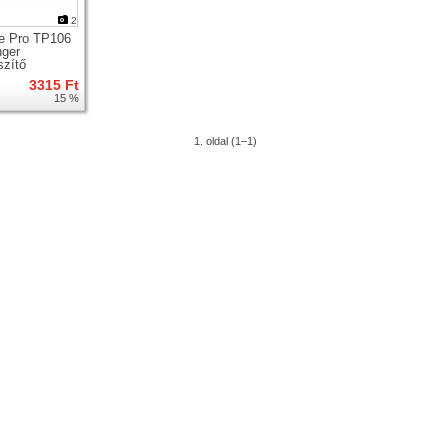
2
e Pro TP106
ger
szítő
artó fül
3315 Ft
abbító
15 %
1. oldal (1–1)