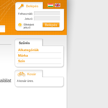
Belépés
Felhasználó:
Jelszó:
Elfelejtett
jelszó
Szűrés
Alkategóriák
Márka
Szín
Kosár
alálat
A kosár üres.