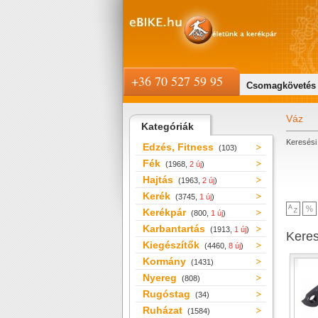
+36 70 527 59 95
Csomagkövetés
Váz
Kategóriák
Keresési 
Edzés, Fitness
(103)
Fék
(1968,
2 új
)
Hajtás
(1963,
2 új
)
Kerék
(3745,
1 új
)
Kerékpár
(800,
1 új
)
Karbantartás
(1913,
1 új
)
Kere
Kiegészítők
(4460,
8 új
)
Kormány
(1431)
Nyereg
(808)
Rugóstag
(34)
Ruházat
(1584)