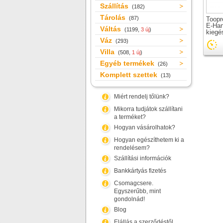
Szállítás
(182)
Tárolás
(87)
Toopr
E-Han
Váltás
(1199,
3 új
)
kiegé
váltót
Váz
(293)
hossz
Villa
(508,
1 új
)
Egyéb termékek
(26)
Komplett szettek
(13)
Miért rendelj tőlünk?
Mikorra tudjátok szállítani
a terméket?
Hogyan vásárolhatok?
Hogyan egészíthetem ki a
rendelésem?
Szállítási információk
Bankkártyás fizetés
Csomagcsere.
Egyszerűbb, mint
gondolnád!
Blog
Elállás a szerződéstől