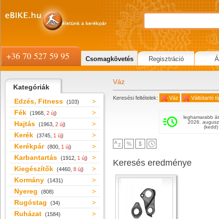
+36 70 527 59 95
Csomagkövetés
Regisztráció
Á
Váz
Kategóriák
Keresési feltételek:
Váz
Váltótartó 
Edzés, Fitness
(103)
Fék
(1968,
2 új
)
leghamarabb át
2026. augusz
Hajtás
(1963,
2 új
)
(kedd)
Kerék
(3745,
1 új
)
Kerékpár
(800,
1 új
)
Karbantartás
(1912,
1 új
)
Keresés eredménye
Kiegészítők
(4460,
8 új
)
Kormány
(1431)
Nyereg
(808)
Rugóstag
(34)
Ruházat
(1584)