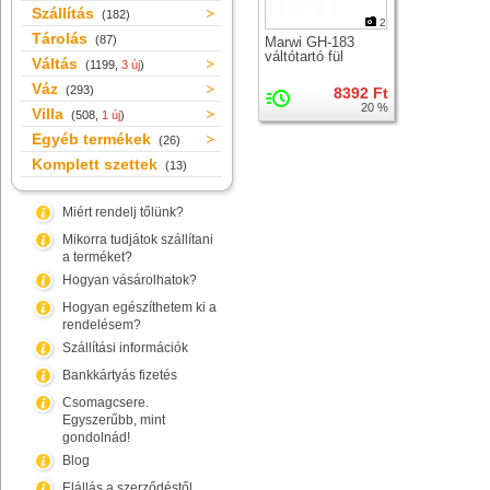
Szállítás
(182)
2
Tárolás
(87)
Marwi GH-183
váltótartó fül
Váltás
(1199,
3 új
)
Váz
(293)
8392 Ft
20 %
Villa
(508,
1 új
)
Egyéb termékek
(26)
Komplett szettek
(13)
Miért rendelj tőlünk?
Mikorra tudjátok szállítani
a terméket?
Hogyan vásárolhatok?
Hogyan egészíthetem ki a
rendelésem?
Szállítási információk
Bankkártyás fizetés
Csomagcsere.
Egyszerűbb, mint
gondolnád!
Blog
Elállás a szerződéstől