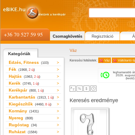
+36 70 527 59 95
Csomagkövetés
Regisztráció
Á
Váz
Kategóriák
Keresési feltételek:
Váz
Váltótartó 
Edzés, Fitness
(103)
Fék
(1968,
2 új
)
leghamarabb át
2026. augusz
Hajtás
(1963,
2 új
)
(kedd)
Kerék
(3745,
1 új
)
Kerékpár
(800,
1 új
)
Karbantartás
(1913,
1 új
)
Keresés eredménye
Kiegészítők
(4460,
8 új
)
Kormány
(1431)
Nyereg
(808)
Rugóstag
(34)
Ruházat
(1584)