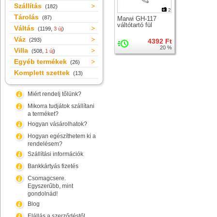
Szállítás
(182)
2
Tárolás
(87)
Marwi GH-117
váltótartó fül
Váltás
(1199,
3 új
)
Váz
(293)
4392 Ft
20 %
Villa
(508,
1 új
)
Egyéb termékek
(26)
Komplett szettek
(13)
Miért rendelj tőlünk?
Mikorra tudjátok szállítani
a terméket?
Hogyan vásárolhatok?
Hogyan egészíthetem ki a
rendelésem?
Szállítási információk
Bankkártyás fizetés
Csomagcsere.
Egyszerűbb, mint
gondolnád!
Blog
Elállás a szerződéstől