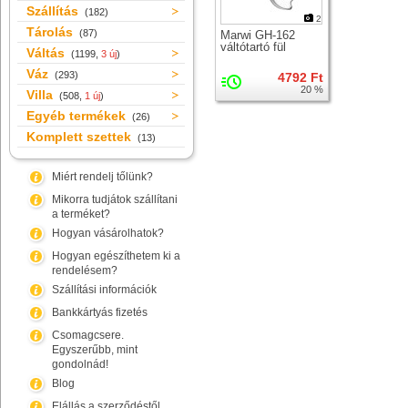
Szállítás
(182)
2
Tárolás
(87)
Marwi GH-162
váltótartó fül
Váltás
(1199,
3 új
)
Váz
(293)
4792 Ft
20 %
Villa
(508,
1 új
)
Egyéb termékek
(26)
Komplett szettek
(13)
Miért rendelj tőlünk?
Mikorra tudjátok szállítani
a terméket?
Hogyan vásárolhatok?
Hogyan egészíthetem ki a
rendelésem?
Szállítási információk
Bankkártyás fizetés
Csomagcsere.
Egyszerűbb, mint
gondolnád!
Blog
Elállás a szerződéstől