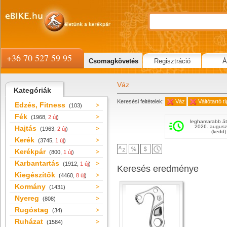
+36 70 527 59 95
Csomagkövetés
Regisztráció
Á
Váz
Kategóriák
Keresési feltételek:
Váz
Váltótartó 
Edzés, Fitness
(103)
Fék
(1968,
2 új
)
leghamarabb át
2026. augusz
Hajtás
(1963,
2 új
)
(kedd)
Kerék
(3745,
1 új
)
Kerékpár
(800,
1 új
)
Karbantartás
(1912,
1 új
)
Keresés eredménye
Kiegészítők
(4460,
8 új
)
Kormány
(1431)
Nyereg
(808)
Rugóstag
(34)
Ruházat
(1584)