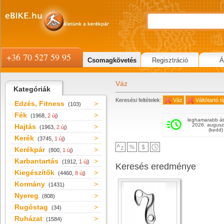
+36 70 527 59 95
Csomagkövetés
Regisztráció
Á
Váz
Kategóriák
Keresési feltételek:
Váz
Váltótartó 
Edzés, Fitness
(103)
Fék
(1968,
2 új
)
leghamarabb át
2026. augusz
Hajtás
(1963,
2 új
)
(kedd)
Kerék
(3745,
1 új
)
Kerékpár
(800,
1 új
)
Karbantartás
(1912,
1 új
)
Keresés eredménye
Kiegészítők
(4460,
8 új
)
Kormány
(1431)
Nyereg
(808)
Rugóstag
(34)
Ruházat
(1584)