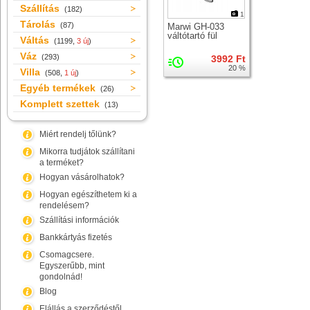
Szállítás
(182)
1
Tárolás
(87)
Marwi GH-033
váltótartó fül
Váltás
(1199,
3 új
)
Váz
(293)
3992 Ft
20 %
Villa
(508,
1 új
)
Egyéb termékek
(26)
Komplett szettek
(13)
Miért rendelj tőlünk?
Mikorra tudjátok szállítani
a terméket?
Hogyan vásárolhatok?
Hogyan egészíthetem ki a
rendelésem?
Szállítási információk
Bankkártyás fizetés
Csomagcsere.
Egyszerűbb, mint
gondolnád!
Blog
Elállás a szerződéstől