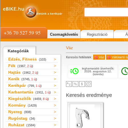
+36 70 527 59 95
Csomagkövetés
Regisztráció
Á
Váz
Kategóriák
Keresési feltételek:
Váz
Váltótartó 
Edzés, Fitness
(103)
Fék
(1967,
2 új
)
leghamarabb átvehetők:
2026. augusztus 12.
Hajtás
(1962,
2 új
)
(szerda)
Kerék
(3745,
1 új
)
Kerékpár
(799,
1 új
)
Karbantartás
(1911,
1 új
)
Keresés eredménye
Kiegészítők
(4459,
8 új
)
Kormány
(1429)
Nyereg
(808)
Rugóstag
(34)
Ruházat
(1584)