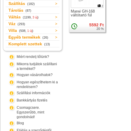
Szállítás
(182)
2
Tárolás
(87)
Marwi GH-168
váltótartó fül
Váltás
(1199,
3 új
)
Váz
(293)
5592 Ft
20 %
Villa
(508,
1 új
)
Egyéb termékek
(26)
Komplett szettek
(13)
Miért rendelj tőlünk?
Mikorra tudjátok szállítani
a terméket?
Hogyan vásárolhatok?
Hogyan egészíthetem ki a
rendelésem?
Szállítási információk
Bankkártyás fizetés
Csomagcsere.
Egyszerűbb, mint
gondolnád!
Blog
Elállás a szerződéstől