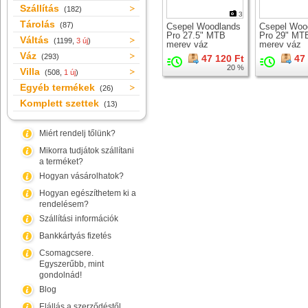
Szállítás
(182)
3
Tárolás
(87)
Csepel Woodlands
Csepel Woo
Pro 27.5" MTB
Pro 29" MT
Váltás
(1199,
3 új
)
merev váz
merev váz
Váz
(293)
47 120 Ft
47
20 %
Villa
(508,
1 új
)
Egyéb termékek
(26)
Komplett szettek
(13)
Miért rendelj tőlünk?
Mikorra tudjátok szállítani
a terméket?
Hogyan vásárolhatok?
Hogyan egészíthetem ki a
rendelésem?
Szállítási információk
Bankkártyás fizetés
Csomagcsere.
Egyszerűbb, mint
gondolnád!
Blog
Elállás a szerződéstől