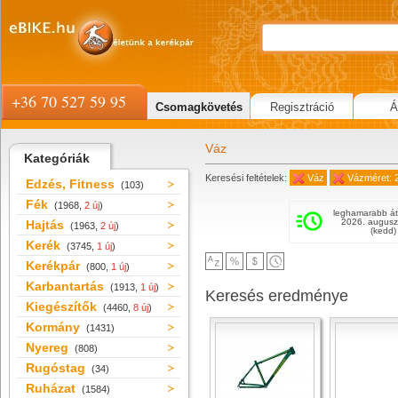
+36 70 527 59 95
Csomagkövetés
Regisztráció
Á
Váz
Kategóriák
Keresési feltételek:
Váz
Vázméret: 2
Edzés, Fitness
(103)
Fék
(1968,
2 új
)
leghamarabb át
2026. augusz
Hajtás
(1963,
2 új
)
(kedd)
Kerék
(3745,
1 új
)
Kerékpár
(800,
1 új
)
Karbantartás
(1913,
1 új
)
Keresés eredménye
Kiegészítők
(4460,
8 új
)
Kormány
(1431)
Nyereg
(808)
Rugóstag
(34)
Ruházat
(1584)