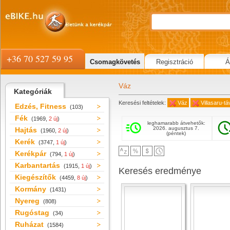
+36 70 527 59 95
Csomagkövetés
Regisztráció
Á
Váz
Kategóriák
Keresési feltételek:
Váz
Villasaru-t
Edzés, Fitness
(103)
Fék
(1969,
2 új
)
leghamarabb átvehetők:
2026. augusztus 7.
Hajtás
(1960,
2 új
)
(péntek)
Kerék
(3747,
1 új
)
Kerékpár
(794,
1 új
)
Karbantartás
(1915,
1 új
)
Keresés eredménye
Kiegészítők
(4459,
8 új
)
Kormány
(1431)
Nyereg
(808)
Rugóstag
(34)
Ruházat
(1584)