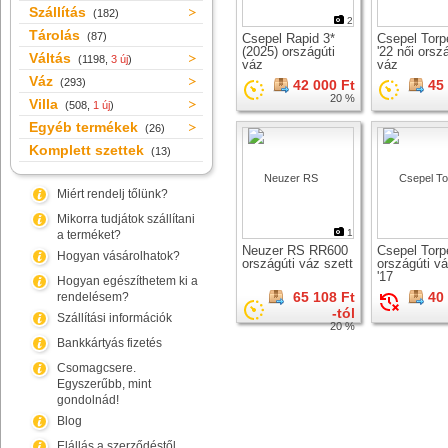
Szállítás
(182)
2
Tárolás
(87)
Csepel Rapid 3*
Csepel Torp
(2025) országúti
'22 női orsz
Váltás
(1198,
3 új
)
váz
váz
Váz
(293)
42 000 Ft
45
20 %
Villa
(508,
1 új
)
Egyéb termékek
(26)
Komplett szettek
(13)
Miért rendelj tőlünk?
Mikorra tudjátok szállítani
1
a terméket?
Neuzer RS RR600
Csepel Tor
Hogyan vásárolhatok?
országúti váz szett
országúti vá
'17
Hogyan egészíthetem ki a
65 108 Ft
40
rendelésem?
-tól
Szállítási információk
20 %
Bankkártyás fizetés
Csomagcsere.
Egyszerűbb, mint
gondolnád!
Blog
Elállás a szerződéstől