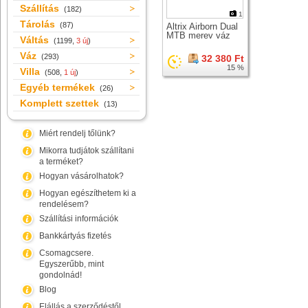
Szállítás
(182)
1
Tárolás
(87)
Altrix Airborn Dual
MTB merev váz
Váltás
(1199,
3 új
)
Váz
(293)
32 380 Ft
15 %
Villa
(508,
1 új
)
Egyéb termékek
(26)
Komplett szettek
(13)
Miért rendelj tőlünk?
Mikorra tudjátok szállítani
a terméket?
Hogyan vásárolhatok?
Hogyan egészíthetem ki a
rendelésem?
Szállítási információk
Bankkártyás fizetés
Csomagcsere.
Egyszerűbb, mint
gondolnád!
Blog
Elállás a szerződéstől