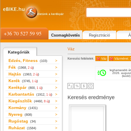
+36 70 527 59 95
Csomagkövetés
Regisztráció
Á
Váz
Kategóriák
Keresési feltételek:
Váz
Vázméret: 
Edzés, Fitness
(103)
Fék
(1968,
2 új
)
leghamarabb át
2026. augusz
Hajtás
(1963,
2 új
)
(kedd)
Kerék
(3745,
1 új
)
Kerékpár
(800,
1 új
)
Karbantartás
(1912,
1 új
)
Keresés eredménye
Kiegészítők
(4460,
8 új
)
Kormány
(1431)
Nyereg
(808)
Rugóstag
(34)
Ruházat
(1584)