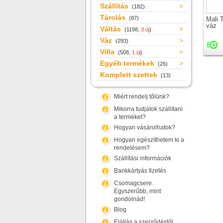
Szállítás
(182)
Tárolás
(87)
Mali 
váz
Váltás
(1198,
3 új
)
Váz
(293)
Villa
(508,
1 új
)
Egyéb termékek
(26)
Komplett szettek
(13)
Miért rendelj tőlünk?
Mikorra tudjátok szállítani
a terméket?
Hogyan vásárolhatok?
Hogyan egészíthetem ki a
rendelésem?
Szállítási információk
Bankkártyás fizetés
Csomagcsere.
Egyszerűbb, mint
gondolnád!
Blog
Elállás a szerződéstől