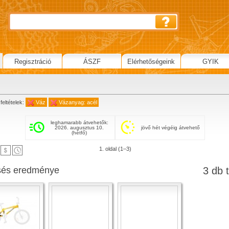
Regisztráció
ÁSZF
Elérhetőségeink
GYIK
feltételek:
Váz
Vázanyag: acél
leghamarabb átvehetők:
2026. augusztus 10.
jövő hét végéig átvehető
(hétfő)
1. oldal (1–3)
sés eredménye
3 db t