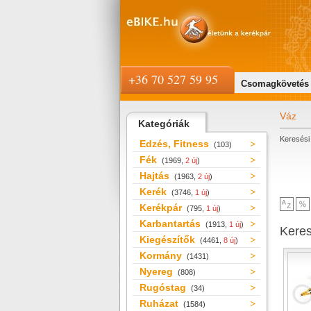
+36 70 527 59 95
Csomagkövetés
Váz
Kategóriák
Keresési 
Edzés, Fitness
(103)
Fék
(1969,
2 új
)
Hajtás
(1963,
2 új
)
Kerék
(3746,
1 új
)
Kerékpár
(795,
1 új
)
Karbantartás
(1913,
1 új
)
Kere
Kiegészítők
(4461,
8 új
)
Kormány
(1431)
Nyereg
(808)
Rugóstag
(34)
Ruházat
(1584)