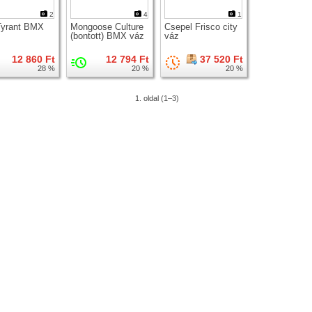
2
4
1
Tyrant BMX
Mongoose Culture
Csepel Frisco city
(bontott) BMX váz
váz
12 860 Ft
12 794 Ft
37 520 Ft
28 %
20 %
20 %
1. oldal (1–3)