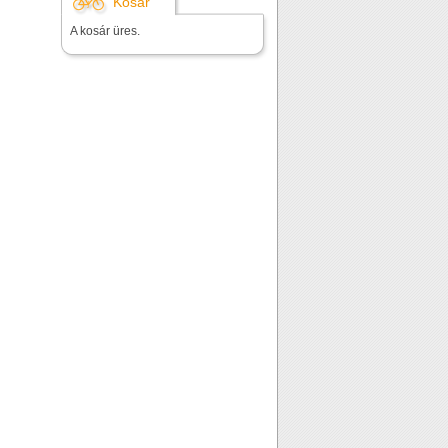
Kosár
A kosár üres.