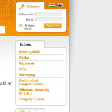
Belépés
Felhasználó:
Jelszó:
Elfelejtett
jelszó
Szűrés
Alkategóriák
Márka
Vázméret
Szín
Vázanyag
Kerékméret
alálat
kompatibilitás
Villasaru-távolság
(O.L.D.)
Tengely típusa