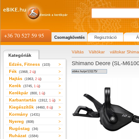
+36 70 527 59 95
Csomagkövetés
Regisztráció
Á
Váltás
Váltókar
váltokar Shim
Kategóriák
Shimano Deore (SL-M6100) v
Edzés, Fitness
(103)
Fék
(1968,
2 új
)
Hajtás
(1963,
2 új
)
Kerék
(3745,
1 új
)
Kerékpár
(800,
1 új
)
Karbantartás
(1912,
1 új
)
Kiegészítők
(4460,
8 új
)
Kormány
(1431)
Nyereg
(808)
Rugóstag
(34)
Ruházat
(1584)