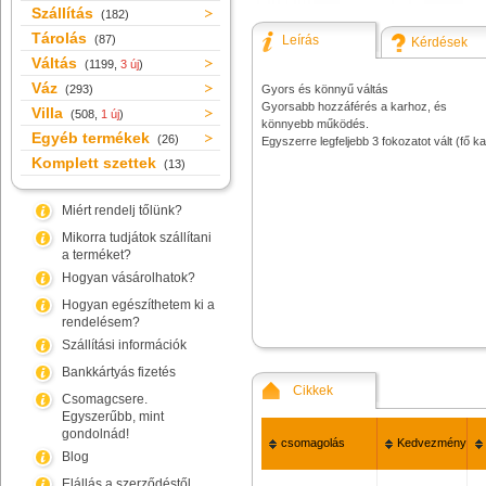
Szállítás
(182)
Tárolás
(87)
Leírás
Kérdések
Váltás
(1199,
3 új
)
Váz
(293)
Gyors és könnyű váltás
Gyorsabb hozzáférés a karhoz, és
Villa
(508,
1 új
)
könnyebb működés.
Egyéb termékek
(26)
Egyszerre legfeljebb 3 fokozatot vált (fő ka
Komplett szettek
(13)
Miért rendelj tőlünk?
Mikorra tudjátok szállítani
a terméket?
Hogyan vásárolhatok?
Hogyan egészíthetem ki a
rendelésem?
Szállítási információk
Bankkártyás fizetés
Cikkek
Csomagcsere.
Egyszerűbb, mint
gondolnád!
csomagolás
Kedvezmény
Blog
Elállás a szerződéstől