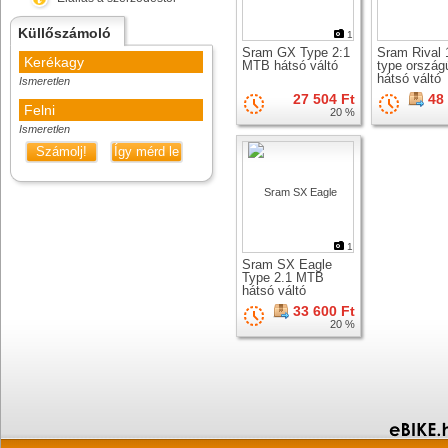
Küllőszámoló
1
Sram GX Type 2:1
Sram Rival 
Kerékagy
MTB hátsó váltó
type országú
hátsó váltó
Ismeretlen
27 504 Ft
48
Felni
20 %
Ismeretlen
Számolj!
Így mérd le
1
Sram SX Eagle
Type 2.1 MTB
hátsó váltó
33 600 Ft
20 %