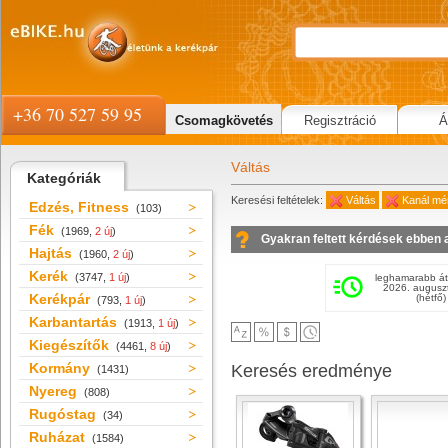
+36 70 527 59 95
Csomagkövetés
Regisztráció
Á
Váltás
Kategóriák
Keresési feltételek:
Váltás
Kanál mé
Edzés, Fitness
(103)
Fék
(1969,
2 új
)
Gyakran feltett kérdések ebben 
Hajtás
(1960,
2 új
)
Kerék
(3747,
1 új
)
leghamarabb át
2026. augusz
Kerékpár
(hétfő)
(793,
1 új
)
Karbantartás
(1913,
1 új
)
Kiegészítők
(4461,
8 új
)
Kormány
Keresés eredménye
(1431)
Nyereg
(808)
Rugóstag
(34)
Ruházat
(1584)