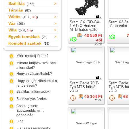
Szállítás
(182)
Tárolás
(87)
Váltás
(1198,
3 új
)
2
Sram GX (RD-GX-
Sram X3 8s
Váz
(293)
1-A1) X-Horizon
hátsó váltó
MTB hátsó váltó
Villa
(508,
1 új
)
43 550 Ft
7
Egyéb termékek
(26)
-tól
Komplett szettek
(13)
29 %
Miért rendelj tőlünk?
Mikorra tudjátok szállítani
a terméket?
Hogyan vásárolhatok?
2
Hogyan egészíthetem ki a
Sram Eagle 70 T-
Sram Eagle 
rendelésem?
Typ MTB hátsó
Typ MTB há
váltó
váltó
Szállítási információk
45 104 Ft
68
Bankkártyás fizetés
20 %
Csomagcsere.
Egyszerűbb, mint
gondolnád!
Blog
Elállás a szerződéstől