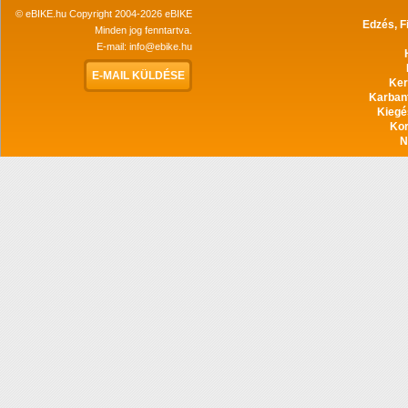
© eBIKE.hu Copyright 2004-2026 eBIKE
Edzés, F
Minden jog fenntartva.
E-mail:
info@ebike.hu
E-MAIL KÜLDÉSE
Ker
Karban
Kiegé
Ko
N