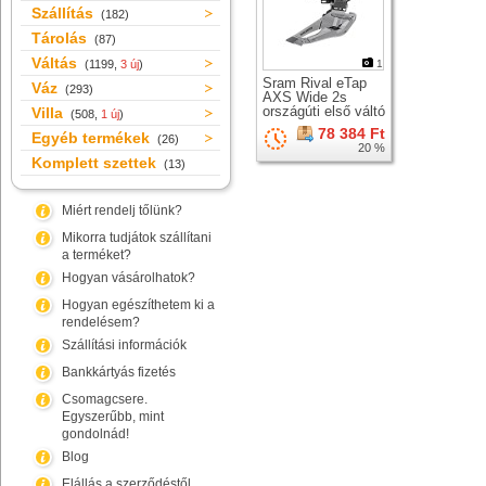
Szállítás
(182)
Tárolás
(87)
Váltás
(1199,
3 új
)
1
Sram Rival eTap
Váz
(293)
AXS Wide 2s
országúti első váltó
Villa
(508,
1 új
)
78 384 Ft
Egyéb termékek
(26)
20 %
Komplett szettek
(13)
Miért rendelj tőlünk?
Mikorra tudjátok szállítani
a terméket?
Hogyan vásárolhatok?
Hogyan egészíthetem ki a
rendelésem?
Szállítási információk
Bankkártyás fizetés
Csomagcsere.
Egyszerűbb, mint
gondolnád!
Blog
Elállás a szerződéstől