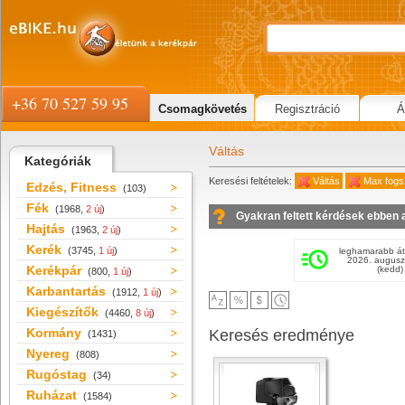
+36 70 527 59 95
Csomagkövetés
Regisztráció
Á
Váltás
Kategóriák
Keresési feltételek:
Váltás
Max fogs
Edzés, Fitness
(103)
Fék
(1968,
2 új
)
Gyakran feltett kérdések ebben 
Hajtás
(1963,
2 új
)
Kerék
(3745,
1 új
)
leghamarabb át
2026. augusz
Kerékpár
(kedd)
(800,
1 új
)
Karbantartás
(1912,
1 új
)
Kiegészítők
(4460,
8 új
)
Kormány
Keresés eredménye
(1431)
Nyereg
(808)
Rugóstag
(34)
Ruházat
(1584)