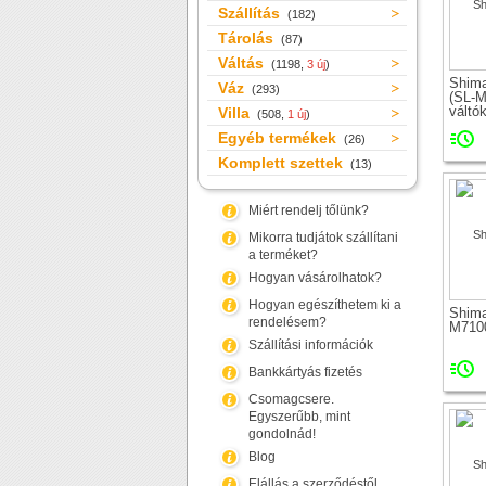
Szállítás
(182)
Tárolás
(87)
Váltás
(1198,
3 új
)
Shim
Váz
(293)
(SL-M
váltó
Villa
(508,
1 új
)
Egyéb termékek
(26)
Komplett szettek
(13)
Miért rendelj tőlünk?
Mikorra tudjátok szállítani
a terméket?
Hogyan vásárolhatok?
Hogyan egészíthetem ki a
Shima
rendelésem?
M7100
Szállítási információk
Bankkártyás fizetés
Csomagcsere.
Egyszerűbb, mint
gondolnád!
Blog
Elállás a szerződéstől