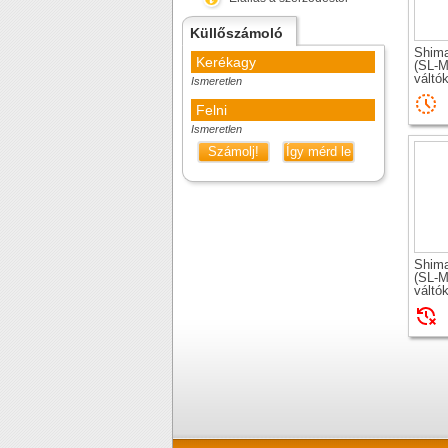
Küllőszámoló
Shim
Kerékagy
(SL-M
váltók
Ismeretlen
Felni
Ismeretlen
Számolj!
Így mérd le
Shim
(SL-M
váltó