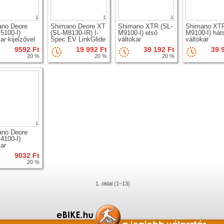
1
1
1
ano Deore
Shimano Deore XT
Shimano XTR (SL-
Shimano XTR
5100-I)
(SL-M8130-IR) I-
M9100-I) első
M9100-I) hát
ar kijelzővel
Spec EV LinkGlide
váltókar
váltókar
váltókar
9592 Ft
19 992 Ft
39 192 Ft
39 
20 %
20 %
20 %
1
ano Deore
4100-I)
kar
9032 Ft
20 %
1. oldal (1–13)