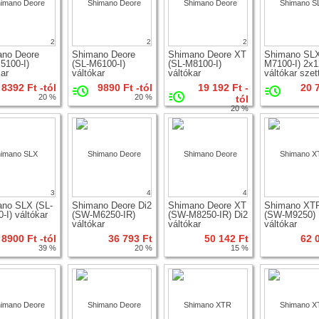
2
2
2
ano Deore
Shimano Deore
Shimano Deore XT
Shimano SLX
5100-I)
(SL-M6100-I)
(SL-M8100-I)
M7100-I) 2x1
kar
váltókar
váltókar
váltókar szet
8392 Ft -tól
9890 Ft -tól
19 192 Ft -
20 
20 %
20 %
tól
20 %
3
4
4
no SLX (SL-
Shimano Deore Di2
Shimano Deore XT
Shimano XTR
-I) váltókar
(SW-M6250-IR)
(SW-M8250-IR) Di2
(SW-M9250)
váltókar
váltókar
váltókar
8900 Ft -tól
36 793 Ft
50 142 Ft
62 
39 %
20 %
15 %