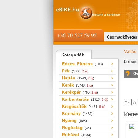
+36 70 527 59 95
Csomagkövetés
Váltás
Kategóriák
Keresési 
Edzés, Fitness
(103)
Fék
(1969,
2 új
)
Gy
Hajtás
(1963,
2 új
)
Kerék
(3746,
1 új
)
Kerékpár
(795,
1 új
)
Karbantartás
(1913,
1 új
)
Kiegészítők
(4461,
8 új
)
Kormány
Kere
(1431)
Nyereg
(808)
Rugóstag
(34)
Ruházat
(1584)