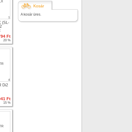
Kosár
A kosár üres.
1
 (SL-
2
t
794 Ft
20 %
4
 Di2
041 Ft
15 %