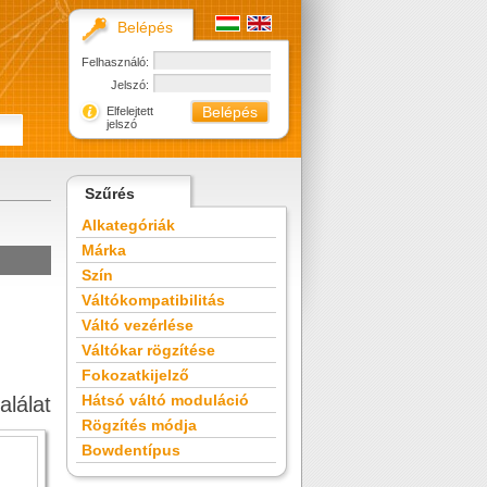
Belépés
Felhasználó:
Jelszó:
Elfelejtett
jelszó
Szűrés
Alkategóriák
Márka
Szín
Váltókompatibilitás
Váltó vezérlése
Váltókar rögzítése
Fokozatkijelző
Hátsó váltó moduláció
alálat
Rögzítés módja
Bowdentípus