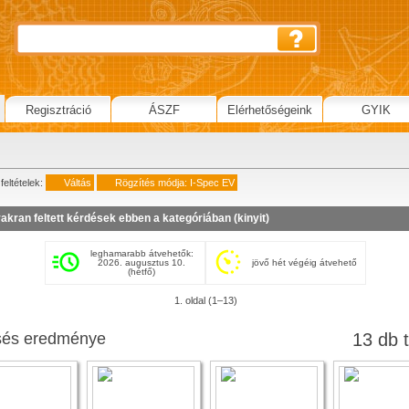
Regisztráció
ÁSZF
Elérhetőségeink
GYIK
feltételek:
Váltás
Rögzítés módja: I-Spec EV
akran feltett kérdések ebben a kategóriában (
kinyit
)
leghamarabb átvehetők:
2026. augusztus 10.
jövő hét végéig átvehető
(hétfő)
1. oldal (1–13)
sés eredménye
13 db t