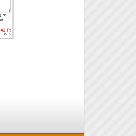
1
 (SL-
só
942 Ft
15 %