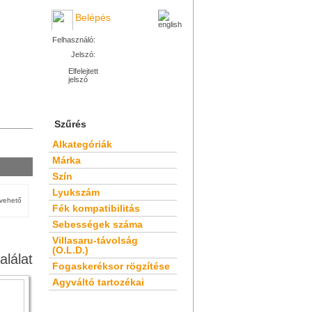
Belépés
Felhasználó:
Jelszó:
Elfelejtett
jelszó
Szűrés
Alkategóriák
Márka
Szín
Lyukszám
tvehető
Fék kompatibilitás
Sebességek száma
Villasaru-távolság
(O.L.D.)
alálat
Fogaskeréksor rögzítése
Agyváltó tartozékai