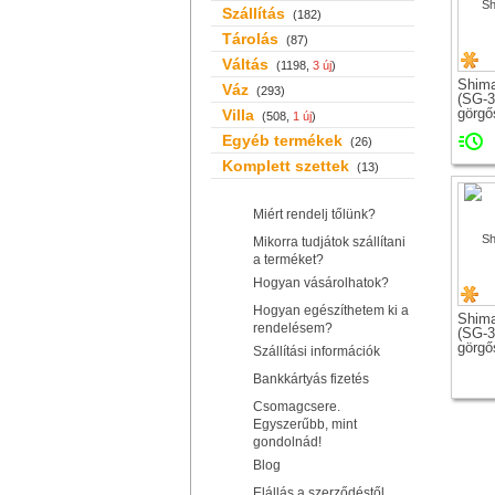
Szállítás
(182)
Tárolás
(87)
Váltás
(1198,
3 új
)
Shima
Váz
(293)
(SG-3
görgő
Villa
(508,
1 új
)
agyvá
Egyéb termékek
(26)
Komplett szettek
(13)
Miért rendelj tőlünk?
Mikorra tudjátok szállítani
a terméket?
Hogyan vásárolhatok?
Hogyan egészíthetem ki a
Shima
rendelésem?
(SG-3
görgő
Szállítási információk
agyvá
(126.
Bankkártyás fizetés
Csomagcsere.
Egyszerűbb, mint
gondolnád!
Blog
Elállás a szerződéstől