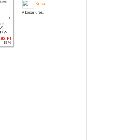
Kosár
A kosár üres.
1
xus
V)
er+v-
192 Ft
15 %