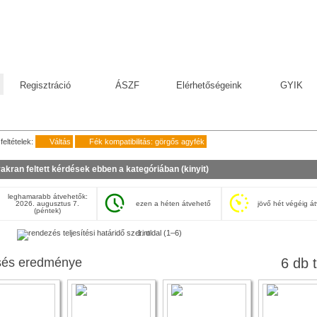
Regisztráció
ÁSZF
Elérhetőségeink
GYIK
feltételek:
Váltás
Fék kompatibilitás: görgős agyfék
akran feltett kérdések ebben a kategóriában (
kinyit
)
leghamarabb átvehetők:
2026. augusztus 7.
ezen a héten átvehető
jövő hét végéig á
(péntek)
1. oldal (1–6)
sés eredménye
6 db t