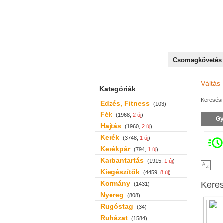
+36 70 527 59 95
Csomagkövetés
Váltás
Kategóriák
Keresési 
Edzés, Fitness
(103)
Fék
(1968,
2 új
)
Gy
Hajtás
(1960,
2 új
)
Kerék
(3748,
1 új
)
Kerékpár
(794,
1 új
)
Karbantartás
(1915,
1 új
)
Kiegészítők
(4459,
8 új
)
Kormány
Kere
(1431)
Nyereg
(808)
Rugóstag
(34)
Ruházat
(1584)