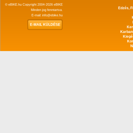
© eBIKE.hu Copyright 2004-2026 eBIKE
Edzés, F
Minden jog fenntartva.
E-mail:
info@ebike.hu
E-MAIL KÜLDÉSE
Ker
Karban
Kiegé
Ko
N