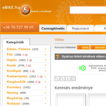
+36 70 527 59 95
Csomagkövetés
Regisztráció
Á
Váltás
Kategóriák
Keresési feltételek:
Váltás
Markolat
Edzés, Fitness
(103)
Fék
(1968,
2 új
)
Gyakran feltett kérdések ebben 
Hajtás
(1963,
2 új
)
Kerék
(3745,
1 új
)
leghamarabb át
2026. augusz
Kerékpár
(kedd)
(800,
1 új
)
Karbantartás
(1912,
1 új
)
Kiegészítők
(4460,
8 új
)
Kormány
Keresés eredménye
(1431)
Nyereg
(808)
Rugóstag
(34)
Ruházat
(1584)