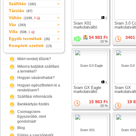
Szállítás
(182)
Tárolás
(87)
Váltás
(1199,
3 új
)
1
Sram X01
Sram 3.0 C
Váz
(293)
markolatváltó
markolatvál
Villa
(508,
1 új
)
54 983 Ft
3401 
Egyéb termékek
(26)
10 %
Komplett szettek
(13)
Miért rendelj tőlünk?
Mikorra tudjátok szállítani
a terméket?
Hogyan vásárolhatok?
1
Hogyan egészíthetem ki a
Sram GX Eagle
Sram GX
rendelésem?
markolatváltó
markolatvál
Szállítási információk
15 963 Ft
19 8
Bankkártyás fizetés
15 %
Csomagcsere.
Egyszerűbb, mint
gondolnád!
Blog
Elállás a szerződéstől