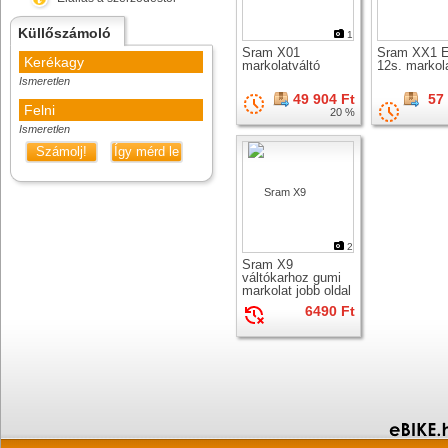
Küllőszámoló
1
Sram X01
Sram XX1 E
Kerékagy
markolatváltó
12s. markol
Ismeretlen
49 904 Ft
57
Felni
20 %
Ismeretlen
Számolj!
Így mérd le
2
Sram X9
váltókarhoz gumi
markolat jobb oldal
6490 Ft