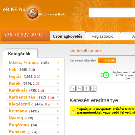
+36 70 527 59 95
Csomagkövetés
Regisztráció
Á
leértékelt termék
Kategóriák
Keresési feltételek:
Turkáló
Edzés, Fitness
(103)
Fék
(1968,
2 új
)
leghamarabb át
2026. augusz
Hajtás
(1963,
2 új
)
(kedd)
Kerék
(3746,
1 új
)
Kerékpár
(795,
1 új
)
Karbantartás
(1913,
1 új
)
Keresés eredménye
Kiegészítők
(4459,
8 új
)
Sajnáljuk, a megadott szűrési feltét
Kormány
(1431)
paraméterekkel, vagy vedd fel velün
Nyereg
(808)
Rugóstag
(34)
Ruházat
(1584)