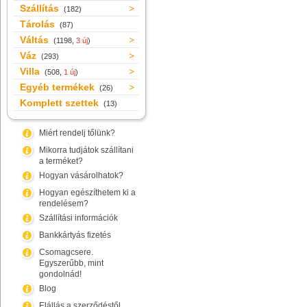
Szállítás
(182)
Tárolás
(87)
Váltás
(1198,
3 új
)
Váz
(293)
Villa
(508,
1 új
)
Egyéb termékek
(26)
Komplett szettek
(13)
Miért rendelj tőlünk?
Mikorra tudjátok szállítani
a terméket?
Hogyan vásárolhatok?
Hogyan egészíthetem ki a
rendelésem?
Szállítási információk
Bankkártyás fizetés
Csomagcsere.
Egyszerűbb, mint
gondolnád!
Blog
Elállás a szerződéstől