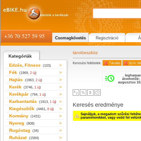
+36 70 527 59 95
Csomagkövetés
Regisztráció
Á
tárolóeszköz
Kategóriák
Keresési feltételek:
Tárolás
Szín: f
Edzés, Fitness
(103)
Fék
(1969,
2 új
)
leghamar
átvehetők: 
Hajtás
(1963,
2 új
)
augusztus 10.
Kerék
(3746,
1 új
)
Kerékpár
(794,
1 új
)
Karbantartás
(1913,
1 új
)
Keresés eredménye
Kiegészítők
(4461,
8 új
)
Sajnáljuk, a megadott szűrési feltét
Kormány
(1431)
paraméterekkel, vagy vedd fel velün
Nyereg
(808)
Rugóstag
(34)
Ruházat
(1584)