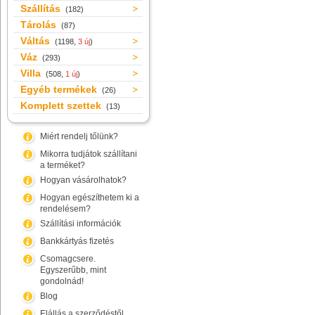
Szállítás
(182)
Tárolás
(87)
Váltás
(1198,
3 új
)
Váz
(293)
Villa
(508,
1 új
)
Egyéb termékek
(26)
Komplett szettek
(13)
Miért rendelj tőlünk?
Mikorra tudjátok szállítani
a terméket?
Hogyan vásárolhatok?
Hogyan egészíthetem ki a
rendelésem?
Szállítási információk
Bankkártyás fizetés
Csomagcsere.
Egyszerűbb, mint
gondolnád!
Blog
Elállás a szerződéstől