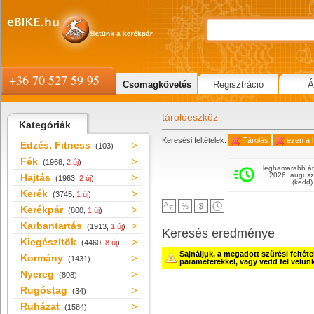
+36 70 527 59 95
Csomagkövetés
Regisztráció
Á
tárolóeszköz
Kategóriák
Keresési feltételek:
Tárolás
ezen a 
Edzés, Fitness
(103)
Fék
(1968,
2 új
)
leghamarabb át
2026. augusz
Hajtás
(1963,
2 új
)
(kedd)
Kerék
(3745,
1 új
)
Kerékpár
(800,
1 új
)
Karbantartás
(1913,
1 új
)
Keresés eredménye
Kiegészítők
(4460,
8 új
)
Sajnáljuk, a megadott szűrési feltét
Kormány
(1431)
paraméterekkel, vagy vedd fel velün
Nyereg
(808)
Rugóstag
(34)
Ruházat
(1584)