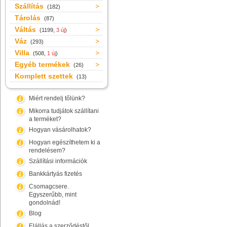
Szállítás
(182)
Tárolás
(87)
Váltás
(1199,
3 új
)
Váz
(293)
Villa
(508,
1 új
)
Egyéb termékek
(26)
Komplett szettek
(13)
Miért rendelj tőlünk?
Mikorra tudjátok szállítani
a terméket?
Hogyan vásárolhatok?
Hogyan egészíthetem ki a
rendelésem?
Szállítási információk
Bankkártyás fizetés
Csomagcsere.
Egyszerűbb, mint
gondolnád!
Blog
Elállás a szerződéstől