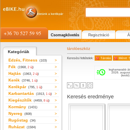
+36 70 527 59 95
Csomagkövetés
Regisztráció
Á
tárolóeszköz
Kategóriák
Keresési feltételek:
Tárolás
Méret: 
Edzés, Fitness
(103)
Fék
(1968,
2 új
)
leghamarabb át
2026. augusz
Hajtás
(1963,
2 új
)
(kedd)
Kerék
(3746,
1 új
)
Kerékpár
(795,
1 új
)
Karbantartás
(1913,
1 új
)
Keresés eredménye
Kiegészítők
(4459,
8 új
)
Kormány
(1431)
Nyereg
(808)
Rugóstag
(34)
Ruházat
(1584)