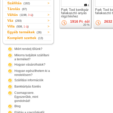
Szállítás
(182)
4
Tárolás
(87)
Park Tool kerékpár
Park Tool k
faliakasztó anyás
faliakasztó t
Váltás
(1198,
3 új
)
rögzítéshez
Váz
(293)
1916 Ft -tól
2632 
20 %
Villa
(508,
1 új
)
Egyéb termékek
(26)
Komplett szettek
(13)
Miért rendelj tőlünk?
Mikorra tudjátok szállítani
a terméket?
Hogyan vásárolhatok?
Hogyan egészíthetem ki a
rendelésem?
Szállítási információk
Bankkártyás fizetés
Csomagcsere.
Egyszerűbb, mint
gondolnád!
Blog
Elállás a szerződéstől