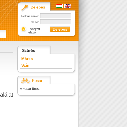
Belépés
Felhasználó:
Jelszó:
Elfelejtett
jelszó
Szűrés
Márka
Szín
Kosár
A kosár üres.
alálat