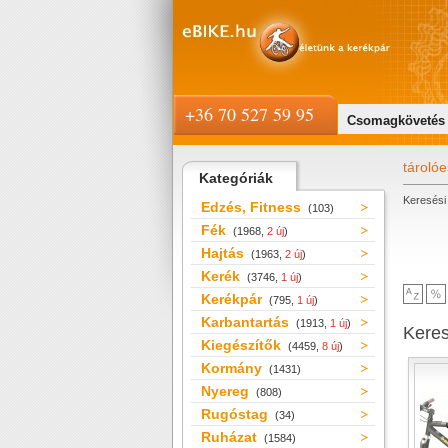
+36 70 527 59 95
Csomagkövetés
tároló
Kategóriák
Keresési 
Edzés, Fitness
(103)
Fék
(1968,
2 új
)
Hajtás
(1963,
2 új
)
Kerék
(3746,
1 új
)
Kerékpár
(795,
1 új
)
Karbantartás
(1913,
1 új
)
Kere
Kiegészítők
(4459,
8 új
)
Kormány
(1431)
Nyereg
(808)
Rugóstag
(34)
Ruházat
(1584)