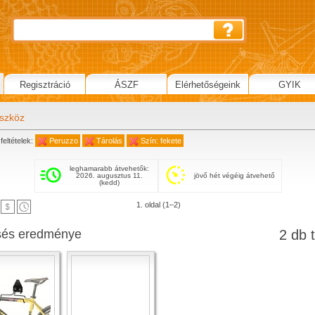
Regisztráció
ÁSZF
Elérhetőségeink
GYIK
eszköz
feltételek:
Peruzzo
Tárolás
Szín: fekete
leghamarabb átvehetők:
2026. augusztus 11.
jövő hét végéig átvehető
(kedd)
1. oldal (1–2)
sés eredménye
2 db t