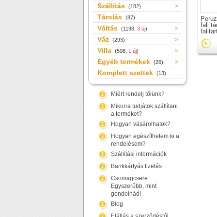
Szállítás
(182)
Tárolás
(87)
Peruz
fali t
Váltás
(1198,
3 új
)
falitar
Váz
(293)
Villa
(508,
1 új
)
Egyéb termékek
(26)
Komplett szettek
(13)
Miért rendelj tőlünk?
Mikorra tudjátok szállítani
a terméket?
Hogyan vásárolhatok?
Hogyan egészíthetem ki a
rendelésem?
Szállítási információk
Bankkártyás fizetés
Csomagcsere.
Egyszerűbb, mint
gondolnád!
Blog
Elállás a szerződéstől