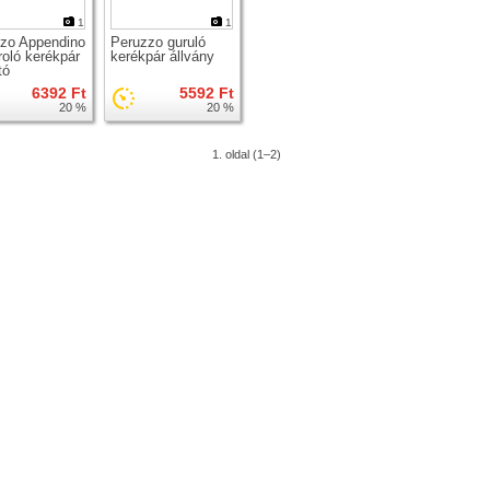
1
1
zo Appendino
Peruzzo guruló
ároló kerékpár
kerékpár állvány
tó
6392 Ft
5592 Ft
20 %
20 %
1. oldal (1–2)