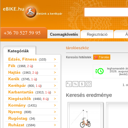
+36 70 527 59 95
Csomagkövetés
Regisztráció
Á
tárolóeszköz
Kategóriák
Keresési feltételek:
Tárolás
Edzés, Fitness
(103)
Fék
(1968,
2 új
)
leghamarabb át
2026. augusz
Hajtás
(1963,
2 új
)
(kedd)
Kerék
(3745,
1 új
)
Kerékpár
1. o
(800,
1 új
)
Karbantartás
(1913,
1 új
)
Keresés eredménye
Kiegészítők
(4460,
8 új
)
Kormány
(1431)
Nyereg
(808)
Rugóstag
(34)
Ruházat
(1584)