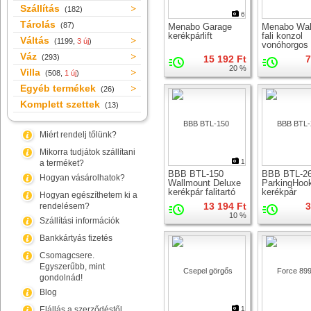
Szállítás
(182)
6
Tárolás
(87)
Menabo Garage
Menabo Wal
kerékpárlift
fali konzol
Váltás
(1199,
3 új
)
vonóhorgos
szállítókhoz
Váz
(293)
15 192 Ft
7
kerékpár
20 %
Villa
faliakasztó
(508,
1 új
)
Egyéb termékek
(26)
Komplett szettek
(13)
Miért rendelj tőlünk?
Mikorra tudjátok szállítani
1
a terméket?
BBB BTL-150
BBB BTL-2
Hogyan vásárolhatok?
Wallmount Deluxe
ParkingHoo
kerékpár falitartó
kerékpár
Hogyan egészíthetem ki a
faliakasztó
13 194 Ft
3
rendelésem?
10 %
Szállítási információk
Bankkártyás fizetés
Csomagcsere.
Egyszerűbb, mint
gondolnád!
Blog
Elállás a szerződéstől
1