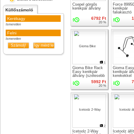
Csepel görgős
Force 8995
kerékpár állvány
kerékpár
Küllőszámoló
faliakasztó
6792 Ft
1
Kerékagy
20 %
Ismeretlen
Felni
Ismeretlen
Számolj!
Így mérd le
1
Gioma Bike Rack
Gioma Eas
Easy kerékpár
kerékpár ál
állvány (szélesebb
kerekekkel
befogóval)
5992 Ft
7
20 %
2
Icetoolz 2-Way
Icetoolz állí