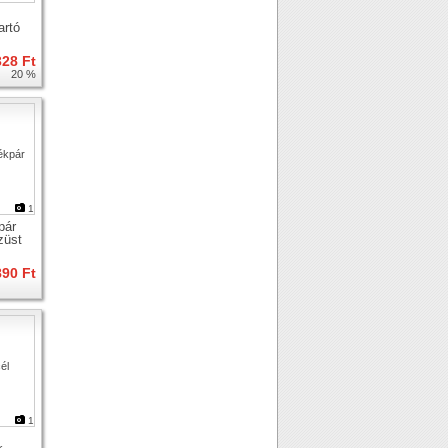
artó
328 Ft
20 %
1
pár
züst
890 Ft
1