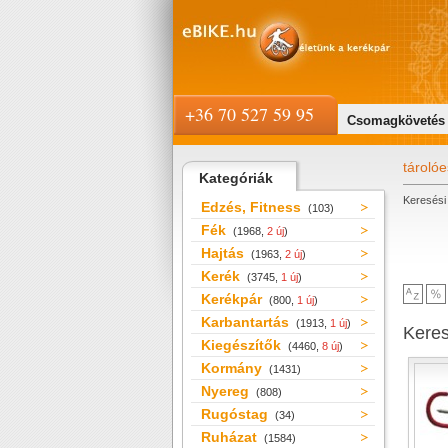
+36 70 527 59 95
Csomagkövetés
tároló
Kategóriák
Keresési 
Edzés, Fitness
(103)
Fék
(1968,
2 új
)
Hajtás
(1963,
2 új
)
Kerék
(3745,
1 új
)
Kerékpár
(800,
1 új
)
Karbantartás
(1913,
1 új
)
Kere
Kiegészítők
(4460,
8 új
)
Kormány
(1431)
Nyereg
(808)
Rugóstag
(34)
Ruházat
(1584)