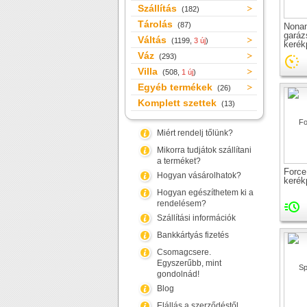
Szállítás
(182)
Tárolás
(87)
Nona
gará
Váltás
(1199,
3 új
)
kerék
falia
Váz
(293)
Villa
(508,
1 új
)
Egyéb termékek
(26)
Komplett szettek
(13)
Miért rendelj tőlünk?
Mikorra tudjátok szállítani
a terméket?
Force
Hogyan vásárolhatok?
kerékp
Hogyan egészíthetem ki a
rendelésem?
Szállítási információk
Bankkártyás fizetés
Csomagcsere.
Egyszerűbb, mint
gondolnád!
Blog
Elállás a szerződéstől