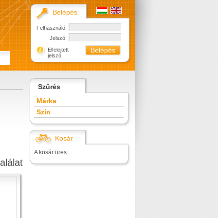
Belépés
Felhasználó:
Jelszó:
Elfelejtett
jelszó
Szűrés
Márka
Szín
Kosár
A kosár üres.
alálat