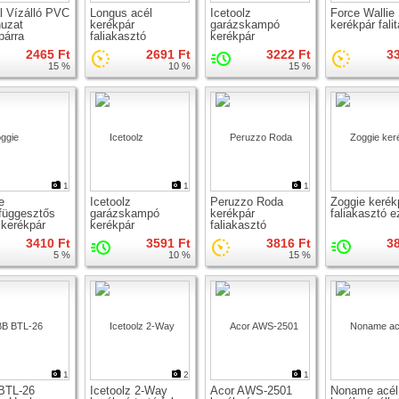
l Vízálló PVC
Longus acél
Icetoolz
Force Wallie
uzat
kerékpár
garázskampó
kerékpár falit
párra
faliakasztó
kerékpár
faliakasztó
2465 Ft
2691 Ft
3222 Ft
3
15 %
10 %
15 %
1
1
1
e
Icetoolz
Peruzzo Roda
Zoggie kerék
függesztős
garázskampó
kerékpár
faliakasztó e
 kerékpár
kerékpár
faliakasztó
kasztó
faliakasztó tiplivel
3410 Ft
3591 Ft
3816 Ft
3
5 %
10 %
15 %
1
2
1
BTL-26
Icetoolz 2-Way
Acor AWS-2501
Noname acél