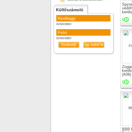
Spyra
védőh
Küllőszámoló
kerék
Kerékagy
Ismeretlen
Felni
Ismeretlen
Számolj!
Így mérd le
Zoggi
kerék
(A06)
falia
BBB 