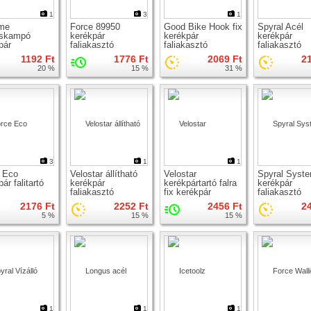
1
3
1
me
Force 89950
Good Bike Hook fix
Spyral Acél
zskampó
kerékpár
kerékpár
kerékpár
pár
faliakasztó
faliakasztó
faliakasztó
kasztó
1192 Ft
1776 Ft
2069 Ft
2
20 %
15 %
31 %
3
1
1
 Eco
Velostar állítható
Velostar
Spyral Syst
ár falitartó
kerékpár
kerékpártartó falra
kerékpár
faliakasztó
fix kerékpár
faliakasztó
faliakasztó
2176 Ft
2252 Ft
2456 Ft
2
5 %
15 %
15 %
1
1
1