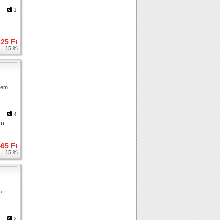
1
125 Ft
15 %
4
em
465 Ft
15 %
2