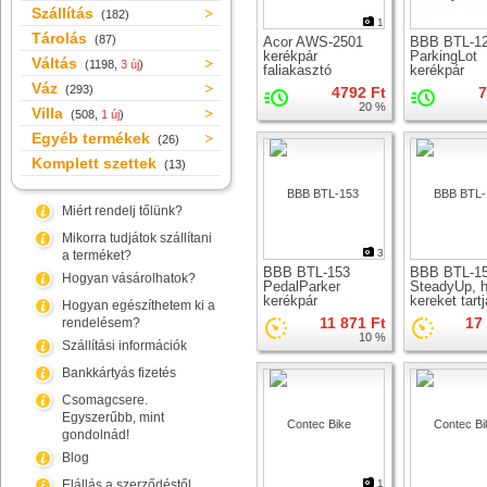
Szállítás
(182)
1
Tárolás
(87)
Acor AWS-2501
BBB BTL-1
kerékpár
ParkingLot
Váltás
(1198,
3 új
)
faliakasztó
kerékpár
faliakasztó
Váz
(293)
4792 Ft
7
20 %
Villa
(508,
1 új
)
Egyéb termékek
(26)
Komplett szettek
(13)
Miért rendelj tőlünk?
Mikorra tudjátok szállítani
3
a terméket?
BBB BTL-153
BBB BTL-1
Hogyan vásárolhatok?
PedalParker
SteadyUp, 
kerékpár
kereket tartj
Hogyan egészíthetem ki a
faliakasztó
70mm) keré
11 871 Ft
17
rendelésem?
állvány
10 %
Szállítási információk
Bankkártyás fizetés
Csomagcsere.
Egyszerűbb, mint
gondolnád!
Blog
Elállás a szerződéstől
1