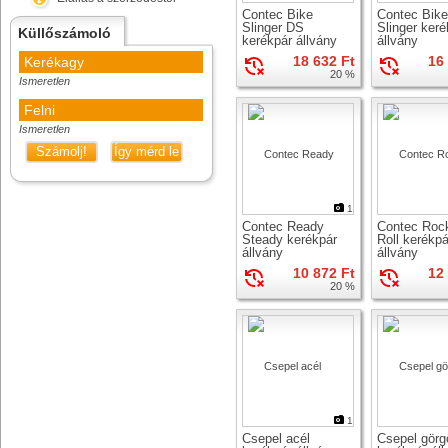
Contec Bike
Contec Bike
Slinger DS
Slinger keré
Küllőszámoló
kerékpár állvány
állvány
18 632 Ft
16
Kerékagy
20 %
Ismeretlen
Felni
Ismeretlen
Számolj!
Így mérd le
1
Contec Ready
Contec Rock
Steady kerékpár
Roll kerékpá
állvány
állvány
10 872 Ft
12
20 %
1
Csepel acél
Csepel görg